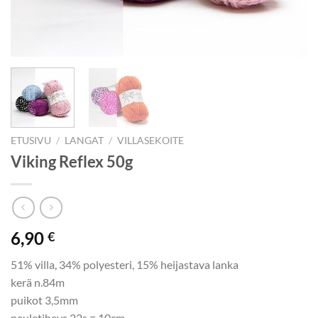
ETUSIVU
/
LANGAT
/
VILLASEKOITE
Viking Reflex 50g
6,90
€
51% villa, 34% polyesteri, 15% heijastava lanka
kerä n.84m
puikot 3,5mm
neuletiheys 22s = 10cm