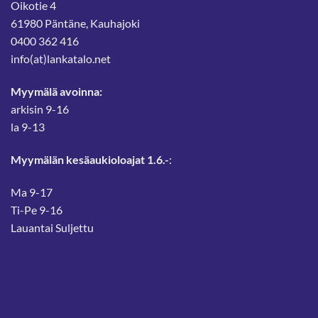
Oikotie 4
61980 Päntäne, Kauhajoki
0400 362 416
info(at)lankatalo.net
Myymälä avoinna:
arkisin 9-16
la 9-13
Myymälän kesäaukioloajat 1.6.-
:
Ma 9-17
Ti-Pe 9-16
Lauantai Suljettu