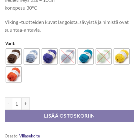
konepesu 30°C
Viking -tuotteiden kuvat langoista, sävyistä ja nimistä ovat
suuntaa-antavia.
Värit:
Viking Reflex 50g määrä
LISÄÄ OSTOSKORIIN
Osasto:
Villasekoite