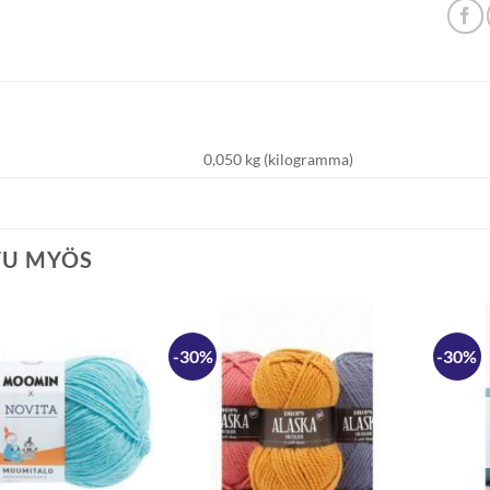
0,050 kg (kilogramma)
TU MYÖS
-30%
-30%