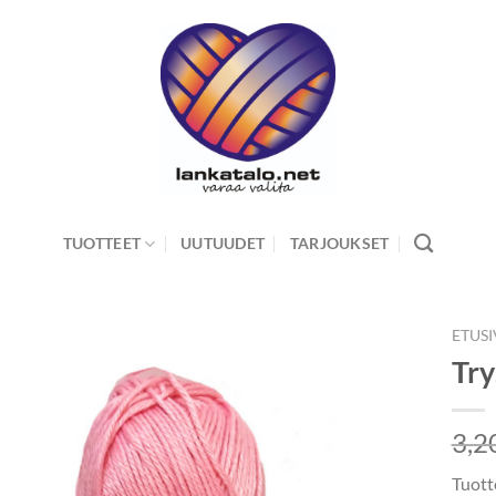
TUOTTEET
UUTUUDET
TARJOUKSET
ETUS
Try
3,2
Tuott