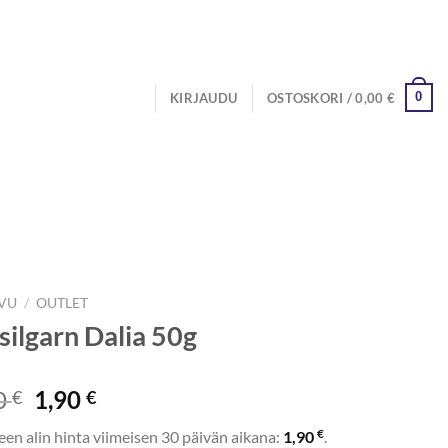
0
KIRJAUDU
OSTOSKORI /
0,00
€
IVU
/
OUTLET
silgarn Dalia 50g
Alkuperäinen
Nykyinen
0
1,90
€
€
hinta
hinta
€
een alin hinta viimeisen 30 päivän aikana:
1,90
.
oli:
on: