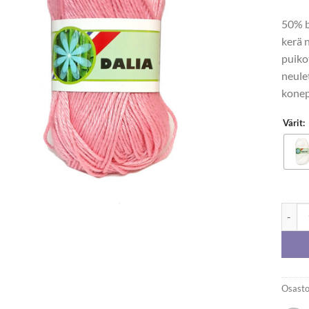
50% b
kerä 
puik
neule
konep
Värit:
Trysil
Osasto