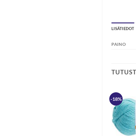
LISÄTIEDOT
PAINO
TUTUS
-30%
-18%