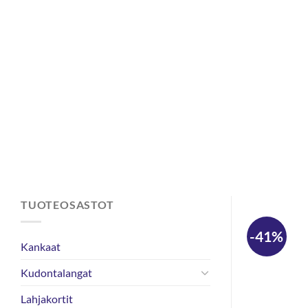
Skip
to
content
TUOTEOSASTOT
-41%
Kankaat
Kudontalangat
Lahjakortit