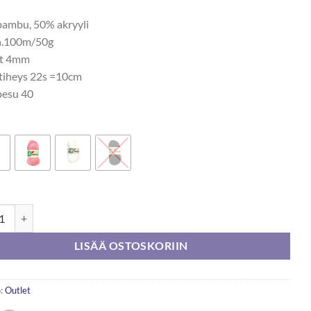
3,20 €.
1,90 €.
ambu, 50% akryyli
n.100m/50g
ot 4mm
tiheys 22s =10cm
esu 40
garn Dalia 50g määrä
LISÄÄ OSTOSKORIIN
:
Outlet