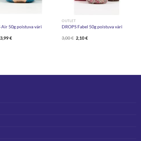
OUTLET
Air 50g poistuva väri
DROPS Fabel 50g poistuva väri
Alkuperäinen
Nykyinen
Alkuperäinen
Nykyinen
3,99
€
3,00
€
2,10
€
hinta
hinta
hinta
hinta
oli:
on:
oli:
on:
5,70 €.
3,99 €.
3,00 €.
2,10 €.