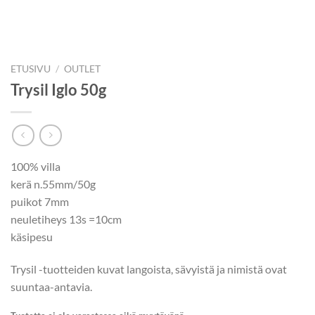
ETUSIVU
/
OUTLET
Trysil Iglo 50g
100% villa
kerä n.55mm/50g
puikot 7mm
neuletiheys 13s =10cm
käsipesu
Trysil -tuotteiden kuvat langoista, sävyistä ja nimistä ovat
suuntaa-antavia.