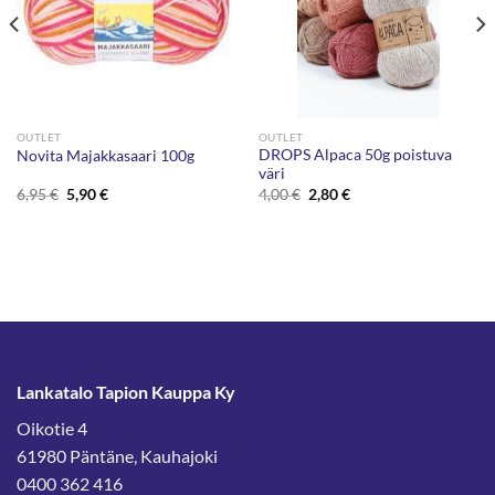
OUTLET
OUTLET
DROPS Alpaca 50g poistuva
Novita Majakkasaari 100g
väri
Alkuperäinen
Nykyinen
Alkuperäinen
Nykyinen
6,95
€
5,90
€
4,00
€
2,80
€
hinta
hinta
hinta
hinta
oli:
on:
oli:
on:
6,95 €.
5,90 €.
4,00 €.
2,80 €.
Lankatalo Tapion Kauppa Ky
Oikotie 4
61980 Päntäne, Kauhajoki
0400 362 416