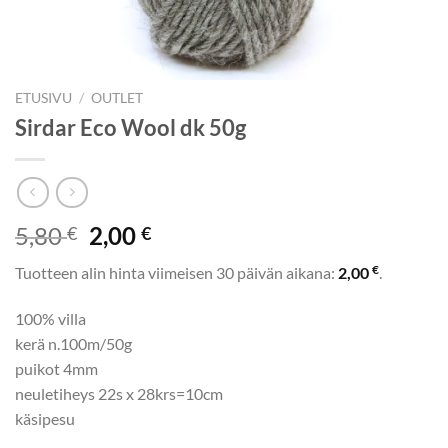
ETUSIVU
/
OUTLET
Sirdar Eco Wool dk 50g
Alkuperäinen
Nykyinen
5,80
2,00
€
€
hinta
hinta
€
Tuotteen alin hinta viimeisen 30 päivän aikana:
2,00
.
oli:
on:
5,80 €.
2,00 €.
100% villa
kerä n.100m/50g
puikot 4mm
neuletiheys 22s x 28krs=10cm
käsipesu