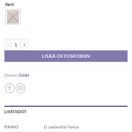
Värit:
Sirdar Eco Wool dk 50g määrä
LISÄÄ OSTOSKORIIN
Osasto:
Outlet
LISÄTIEDOT
PAINO
Ei saatavilla/-tietoa