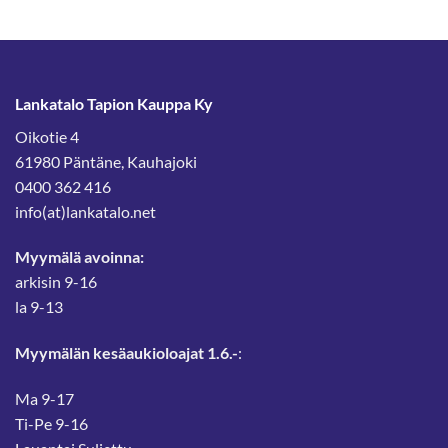
Lankatalo Tapion Kauppa Ky
Oikotie 4
61980 Päntäne, Kauhajoki
0400 362 416
info(at)lankatalo.net
Myymälä avoinna:
arkisin 9-16
la 9-13
Myymälän kesäaukioloajat 1.6.-
:
Ma 9-17
Ti-Pe 9-16