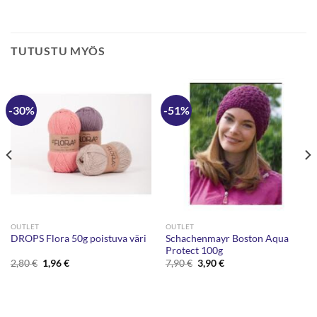
TUTUSTU MYÖS
-30%
-51%
OUTLET
OUTLET
Schachenmayr Boston Aqua
DROPS Flora 50g poistuva väri
Protect 100g
Alkuperäinen
Nykyinen
Alkuperäinen
Nykyinen
2,80
€
1,96
€
7,90
€
3,90
€
hinta
hinta
hinta
hinta
oli:
on:
oli:
on:
2,80 €.
1,96 €.
7,90 €.
3,90 €.