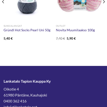
SUKKALANGAT
OUTLET
Gründl Hot Socks Pearl Uni 50g
Novita Muumilaakso 100g
Alkuperäinen
Nykyinen
5,40
€
7,40
€
5,90
€
hinta
hinta
oli:
on:
7,40 €.
5,90 €.
Lankatalo Tapion Kauppa Ky
Oikotie 4
61980 Päntäne, Kauhajoki
0400 362 416
info(at)lankatalo.net