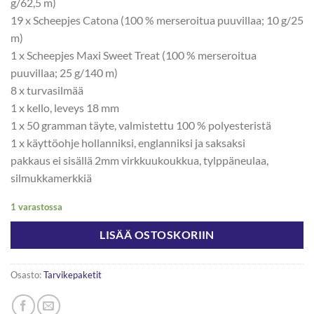
g/62,5 m)
19 x Scheepjes Catona (100 % merseroitua puuvillaa; 10 g/25
m)
1 x Scheepjes Maxi Sweet Treat (100 % merseroitua
puuvillaa; 25 g/140 m)
8 x turvasilmää
1 x kello, leveys 18 mm
1 x 50 gramman täyte, valmistettu 100 % polyesteristä
1 x käyttöohje hollanniksi, englanniksi ja saksaksi
pakkaus ei sisällä 2mm virkkuukoukkua, tylppäneulaa,
silmukkamerkkiä
1 varastossa
LISÄÄ OSTOSKORIIN
Osasto:
Tarvikepaketit