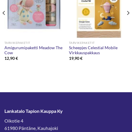
TARVIKEPAKETIT
TARVIKEPAKETIT
Amigurumipaketti Meadow The
Scheepjes Celestial Mobile
Cow
Virkkauspakkaus
12,90
€
19,90
€
Lankatalo Tapion Kauppa Ky
Oikotie 4
61980 Päntäne, Kauhajoki