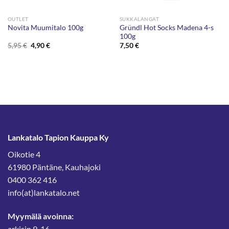
OUTLET
SUKKALANGAT
Gründl Hot Socks Madena 4-s
Novita Muumitalo 100g
100g
Alkuperäinen
Nykyinen
5,95
€
4,90
€
7,50
€
hinta
hinta
oli:
on:
5,95 €.
4,90 €.
Lankatalo Tapion Kauppa Ky
Oikotie 4
61980 Päntäne, Kauhajoki
0400 362 416
info(at)lankatalo.net
Myymälä avoinna:
arkisin 9-16