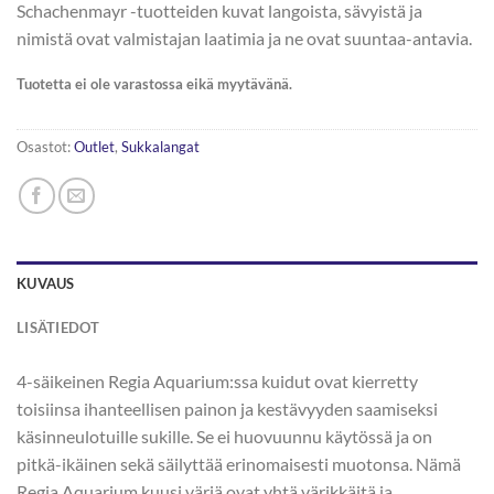
Schachenmayr -tuotteiden kuvat langoista, sävyistä ja
nimistä ovat valmistajan laatimia ja ne ovat suuntaa-antavia.
Tuotetta ei ole varastossa eikä myytävänä.
Osastot:
Outlet
,
Sukkalangat
KUVAUS
LISÄTIEDOT
4-säikeinen Regia Aquarium:ssa kuidut ovat kierretty
toisiinsa ihanteellisen painon ja kestävyyden saamiseksi
käsinneulotuille sukille. Se ei huovuunnu käytössä ja on
pitkä-ikäinen sekä säilyttää erinomaisesti muotonsa. Nämä
Regia Aquarium kuusi väriä ovat yhtä värikkäitä ja