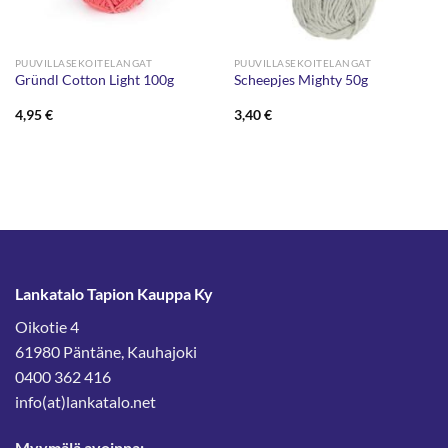
PUUVILLASEKOITELANGAT
PUUVILLASEKOITELANGAT
Gründl Cotton Light 100g
Scheepjes Mighty 50g
4,95
€
3,40
€
Lankatalo Tapion Kauppa Ky
Oikotie 4
61980 Päntäne, Kauhajoki
0400 362 416
info(at)lankatalo.net
Myymälä avoinna: