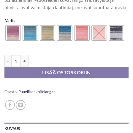
nimistä ovat valmistajan laatimia ja ne ovat suuntaa-antavia.
Värit:
Schachenmayr Fashion Summer Ombré 50g määrä
LISÄÄ OSTOSKORIIN
Osasto:
Puuvillasekoitelangat
KUVAUS