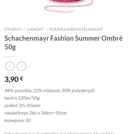
ETUSIVU
/
LANGAT
/
PUUVILLASEKOITELANGAT
Schachenmayr Fashion Summer Ombré
50g
3,90
€
48% puuvilla, 32% viskoosi, 20% polyakryyli
kerä n.120m/50g
puikot 2½-3½mm
neuletiheys 26s x 36krs=10cm
konepesu 30
Schachenmayr -tuotteiden kuvat langoista, sävyistä ja