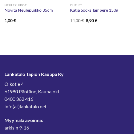
NEULEPUIKOT
OUTLET
Novita Neulepuikko 35cm
Katia Socks Tampere 150g
Alkuperäinen
Nykyinen
1,00
€
14,00
€
8,90
€
hinta
hinta
oli:
on:
14,00 €.
8,90 €.
Lankatalo Tapion Kauppa Ky
Oikotie 4
61980 Päntäne, Kauhajoki
0400 362 416
info(at)lankatalo.net
Myymälä avoinna:
arkisin 9-16