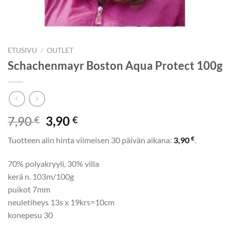
ETUSIVU
/
OUTLET
Schachenmayr Boston Aqua Protect 100g
Alkuperäinen
Nykyinen
7,90
3,90
€
€
hinta
hinta
€
Tuotteen alin hinta viimeisen 30 päivän aikana:
3,90
.
oli:
on:
7,90 €.
3,90 €.
70% polyakryyli, 30% villa
kerä n. 103m/100g
puikot 7mm
neuletiheys 13s x 19krs=10cm
konepesu 30