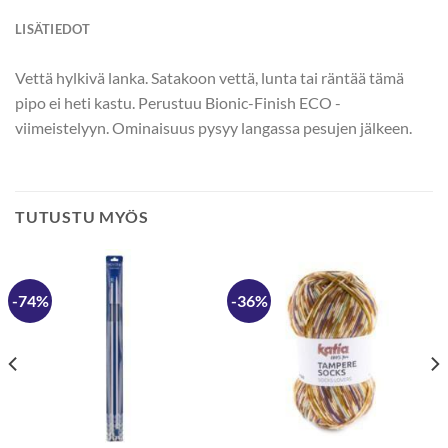
LISÄTIEDOT
Vettä hylkivä lanka. Satakoon vettä, lunta tai räntää tämä
pipo ei heti kastu. Perustuu Bionic-Finish ECO -
viimeistelyyn. Ominaisuus pysyy langassa pesujen jälkeen.
TUTUSTU MYÖS
-74%
-36%