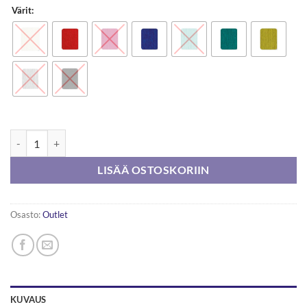
Värit:
Schachenmayr Boston Aqua Protect 100g määrä
LISÄÄ OSTOSKORIIN
Osasto:
Outlet
KUVAUS