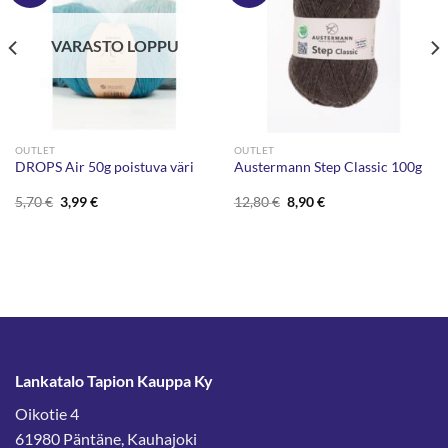
VARASTO LOPPU
OUTLET
OUTLET
DROPS Air 50g poistuva väri
Austermann Step Classic 100g
Alkuperäinen
Nykyinen
Alkuperäinen
Nykyinen
5,70
€
3,99
€
12,80
€
8,90
€
hinta
hinta
hinta
hinta
oli:
on:
oli:
on:
5,70 €.
3,99 €.
12,80 €.
8,90 €.
Lankatalo Tapion Kauppa Ky
Oikotie 4
61980 Päntäne, Kauhajoki