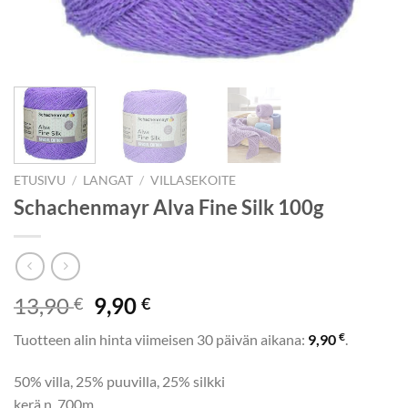
ETUSIVU
/
LANGAT
/
VILLASEKOITE
Schachenmayr Alva Fine Silk 100g
Alkuperäinen
Nykyinen
13,90
9,90
€
€
hinta
hinta
€
Tuotteen alin hinta viimeisen 30 päivän aikana:
9,90
.
oli:
on:
13,90 €.
9,90 €.
50% villa, 25% puuvilla, 25% silkki
kerä n. 700m