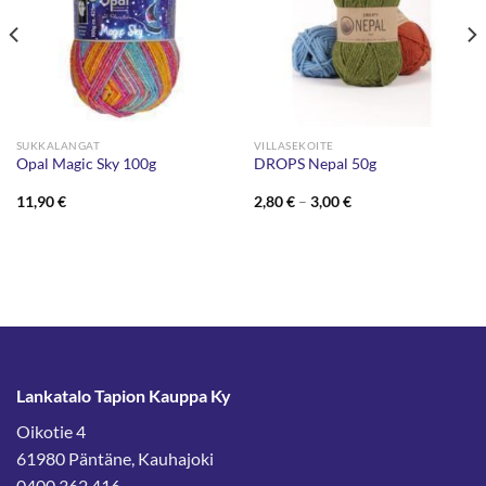
SUKKALANGAT
VILLASEKOITE
Opal Magic Sky 100g
DROPS Nepal 50g
Hintaluokka:
11,90
€
2,80
€
–
3,00
€
2,80 €
-
3,00 €
Lankatalo Tapion Kauppa Ky
Oikotie 4
61980 Päntäne, Kauhajoki
0400 362 416