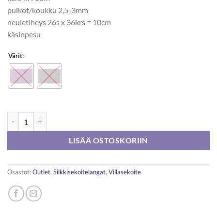
puikot/koukku 2,5-3mm
neuletiheys 26s x 36krs = 10cm
käsinpesu
Värit:
Schachenmayr Alva Fine Silk 100g määrä
LISÄÄ OSTOSKORIIN
Osastot:
Outlet
,
Silkkisekoitelangat
,
Villasekoite