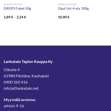
SUKKALANGAT
SUKKALANGAT
DROPS Fabel 50g
Opal Uni 4-ply 100g
Hintaluokka:
1,89
€
–
2,24
€
10,90
€
1,89 €
-
2,24 €
Lankatalo Tapion Kauppa Ky
Oikotie 4
61980 Päntäne, Kauhajoki
0400 362 416
info(at)lankatalo.net
Myymälä avoinna:
arkisin 9-16