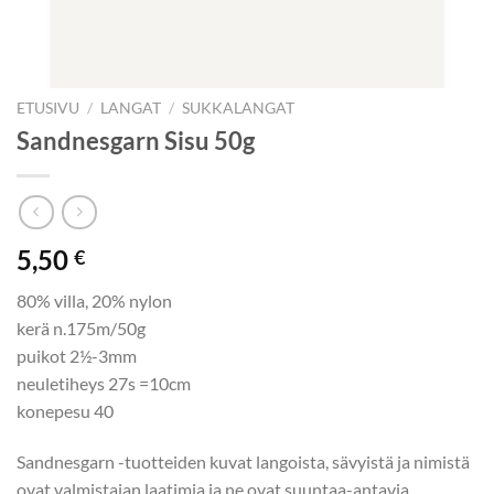
ETUSIVU
/
LANGAT
/
SUKKALANGAT
Sandnesgarn Sisu 50g
5,50
€
80% villa, 20% nylon
kerä n.175m/50g
puikot 2½-3mm
neuletiheys 27s =10cm
konepesu 40
Sandnesgarn -tuotteiden kuvat langoista, sävyistä ja nimistä
ovat valmistajan laatimia ja ne ovat suuntaa-antavia.