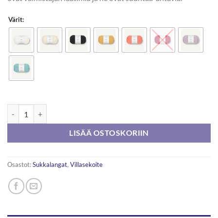
Värit:
Sandnesgarn Sisu 50g määrä
LISÄÄ OSTOSKORIIN
Osastot:
Sukkalangat
,
Villasekoite