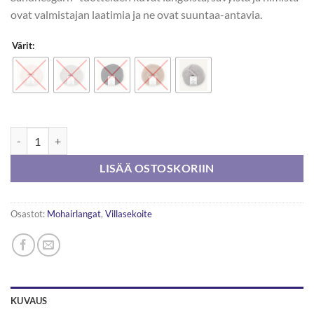
ovat valmistajan laatimia ja ne ovat suuntaa-antavia.
Värit:
Sandnesgarn Silk Mohair 50g määrä
LISÄÄ OSTOSKORIIN
Osastot:
Mohairlangat
,
Villasekoite
KUVAUS