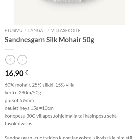
ETUSIVU
/
LANGAT
/
VILLASEKOITE
Sandnesgarn Silk Mohair 50g
16,90
€
60% mohair, 25% silkki ,15% villa
kerä n.280m/50g
puikot 5½mm
neuletiheys 15s =10cm
konepesu 30C villapesuohjelmalla tai käsinpesu sekä
tasokuivatus
Sandnesgarn -tuotteiden kuvat langoista, sävyistä ja nimistä