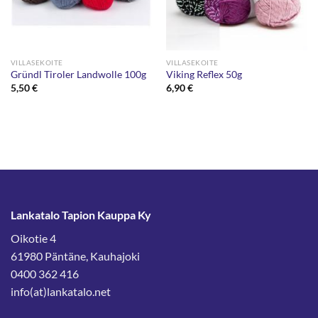
VILLASEKOITE
VILLASEKOITE
Gründl Tiroler Landwolle 100g
Viking Reflex 50g
5,50
€
6,90
€
Lankatalo Tapion Kauppa Ky
Oikotie 4
61980 Päntäne, Kauhajoki
0400 362 416
info(at)lankatalo.net