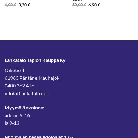
Alkuperäinen
Nykyinen
Alkuperäinen
Nykyinen
4,90
€
3,30
€
12,00
€
6,90
€
hinta
hinta
hinta
hinta
oli:
on:
oli:
on:
4,90 €.
3,30 €.
12,00 €.
6,90 €.
Lankatalo Tapion Kauppa Ky
Oikotie 4
61980 Päntäne, Kauhajoki
0400 362 416
info(at)lankatalo.net
Myymälä avoinna:
arkisin 9-16
la 9-13
Myymälän kesäaukioloajat 1.6.-
: