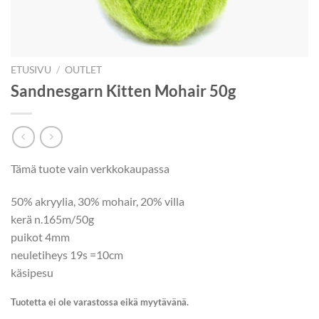
ETUSIVU
/
OUTLET
Sandnesgarn Kitten Mohair 50g
Tämä tuote vain verkkokaupassa
50% akryylia, 30% mohair, 20% villa
kerä n.165m/50g
puikot 4mm
neuletiheys 19s =10cm
käsipesu
Tuotetta ei ole varastossa eikä myytävänä.