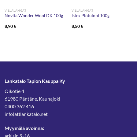
VILLALANGAT
VILLALANGAT
Novita Wonder Wool DK 100g
Istex Plötulopi 100g
8,90
€
8,50
€
Lankatalo Tapion Kauppa Ky
Oikotie 4
61980 Päntäne, Kauhajoki
0400 362 416
info(at)lankatalo.net
Myymälä avoinna:
arkisin 9-16