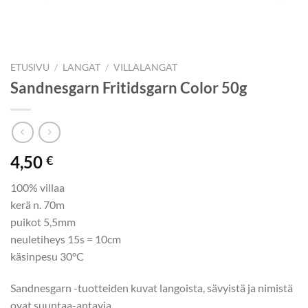
ETUSIVU
/
LANGAT
/
VILLALANGAT
Sandnesgarn Fritidsgarn Color 50g
4,50
€
100% villaa
kerä n. 70m
puikot 5,5mm
neuletiheys 15s = 10cm
käsinpesu 30°C
Sandnesgarn -tuotteiden kuvat langoista, sävyistä ja nimistä
ovat suuntaa-antavia.