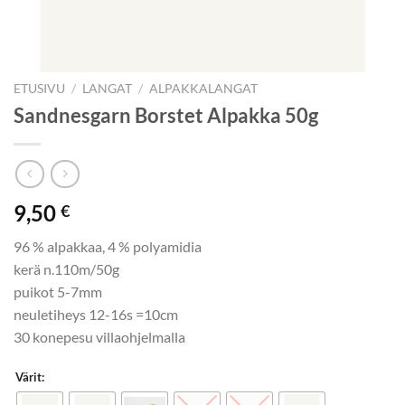
ETUSIVU
/
LANGAT
/
ALPAKKALANGAT
Sandnesgarn Borstet Alpakka 50g
9,50
€
96 % alpakkaa, 4 % polyamidia
kerä n.110m/50g
puikot 5-7mm
neuletiheys 12-16s =10cm
30 konepesu villaohjelmalla
Värit: