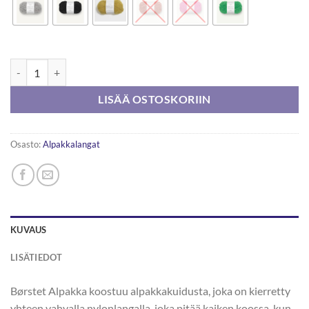
Sandnesgarn Borstet Alpakka 50g määrä
LISÄÄ OSTOSKORIIN
Osasto:
Alpakkalangat
KUVAUS
LISÄTIEDOT
Børstet Alpakka koostuu alpakkakuidusta, joka on kierretty
yhteen vahvalla nylonlangalla, joka pitää kaiken koossa, kun