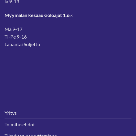
la 9-13
Myymälän kesäaukioloajat 1.6.-
:
Ma 9-17
Ti-Pe 9-16
Lauantai Suljettu
Yritys
Toimitusehdot
Tilauksen peruuttaminen