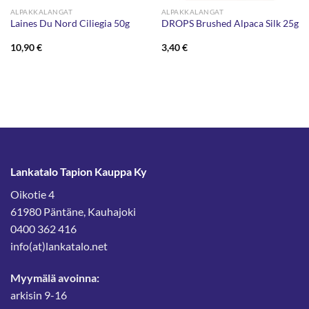
ALPAKKALANGAT
ALPAKKALANGAT
Laines Du Nord Ciliegia 50g
DROPS Brushed Alpaca Silk 25g
10,90
€
3,40
€
Lankatalo Tapion Kauppa Ky
Oikotie 4
61980 Päntäne, Kauhajoki
0400 362 416
info(at)lankatalo.net
Myymälä avoinna:
arkisin 9-16