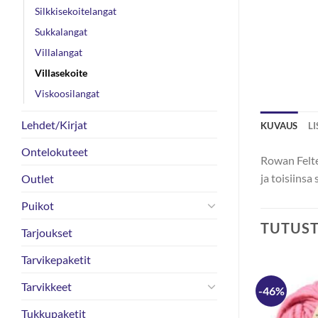
Silkkisekoitelangat
Sukkalangat
Villalangat
Villasekoite
Viskoosilangat
Lehdet/Kirjat
KUVAUS
L
Ontelokuteet
Rowan Felte
ja toisiinsa
Outlet
Puikot
TUTUS
Tarjoukset
Tarvikepaketit
Tarvikkeet
-46%
Tukkupaketit