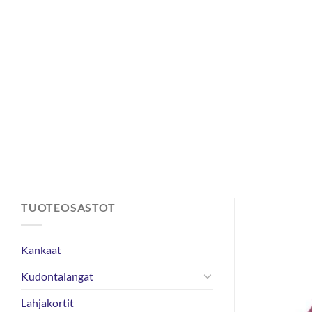
Skip
to
content
TUOTEOSASTOT
Kankaat
Kudontalangat
Lahjakortit