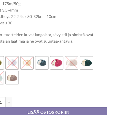
n. 175m/50g
t 3,5-4mm
tiheys 22-24s x 30-32krs =10cm
esu 30
 -tuotteiden kuvat langoista, sävyistä ja nimistä ovat
stajan laatimia ja ne ovat suuntaa-antavia.
 Felted Tweed 50g määrä
LISÄÄ OSTOSKORIIN