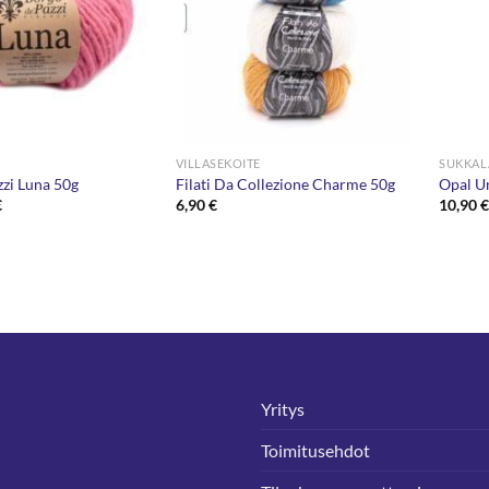
VILLASEKOITE
SUKKAL
zi Luna 50g
Filati Da Collezione Charme 50g
Opal Un
eräinen
Nykyinen
€
6,90
€
10,90
hinta
on:
.
2,50 €.
Yritys
Toimitusehdot