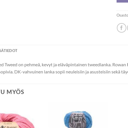
Osasto
ISÄTIEDOT
d Tweed on pehmeä, kevyt ja eläväpintainen tweedlanka. Rowan F
 sopivia. DK-vahvuinen lanka sopii neuleisiin ja asusteisiin sekä täyde
TU MYÖS