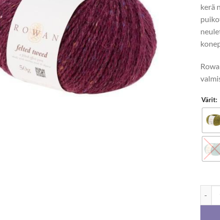
kerä 
puiko
neule
konep
Rowan
valmi
Värit:
Rowan