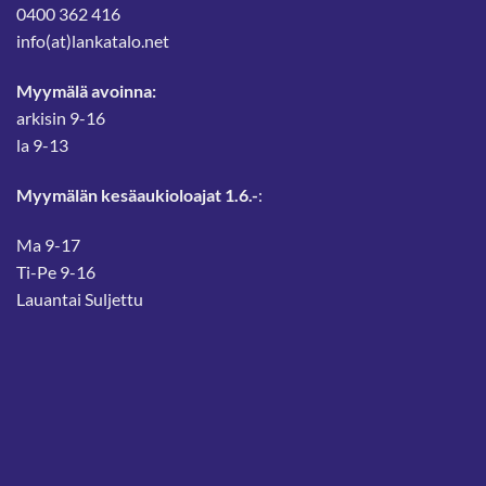
0400 362 416
info(at)lankatalo.net
Myymälä avoinna:
arkisin 9-16
la 9-13
Myymälän kesäaukioloajat 1.6.-
:
Ma 9-17
Ti-Pe 9-16
Lauantai Suljettu