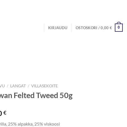
0
KIRJAUDU
OSTOSKORI /
0,00
€
IVU
/
LANGAT
/
VILLASEKOITE
an Felted Tweed 50g
0
€
illa, 25% alpakka, 25% viskoosi