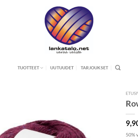
TUOTTEET
UUTUUDET
TARJOUKSET
ETUS
Row
9,9
50% v