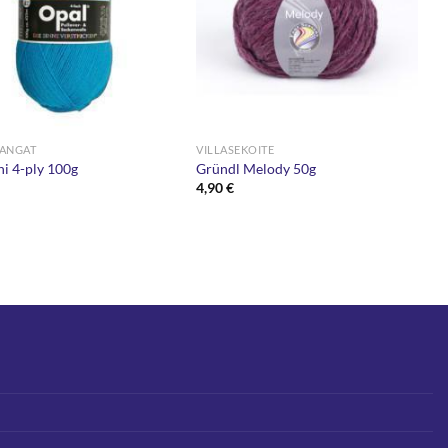
ANGAT
VILLASEKOITE
i 4-ply 100g
Gründl Melody 50g
€
4,90
€