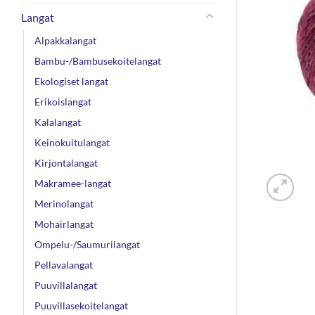
Langat
Alpakkalangat
Bambu-/Bambusekoitelangat
Ekologiset langat
Erikoislangat
Kalalangat
Keinokuitulangat
Kirjontalangat
Makramee-langat
Merinolangat
Mohairlangat
Ompelu-/Saumurilangat
Pellavalangat
Puuvillalangat
Puuvillasekoitelangat