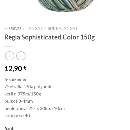
ETUSIVU
/
LANGAT
/
SUKKALANGAT
Regia Sophisticated Color 150g
12,90
€
6-säikeinen
75% villa, 25% polyamidi
kerä n.375m/150g
puikot 3-4mm
neuletiheys 22s x 30krs=10cm
konepesu 40
Värit: