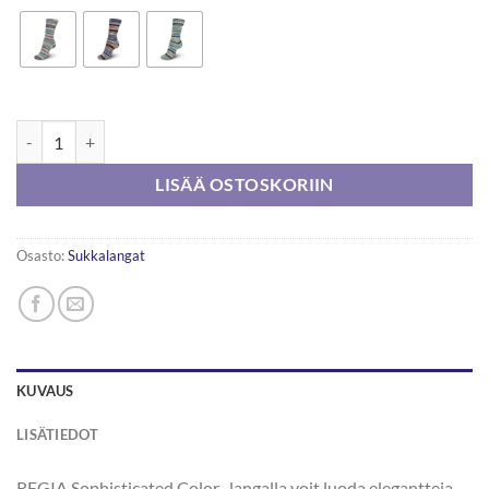
Regia Sophisticated Color 150g määrä
LISÄÄ OSTOSKORIIN
Osasto:
Sukkalangat
KUVAUS
LISÄTIEDOT
REGIA Sophisticated Color -langalla voit luoda elegantteja,