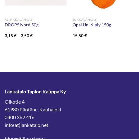
ALPAKKALANGAT
SUKKALANGAT
DROPS Nord 50g
Opal Uni 6-ply 150g
Hintaluokka:
3,15
€
–
3,50
€
15,50
€
3,15 €
-
3,50 €
Lankatalo Tapion Kauppa Ky
Oikotie 4
61980 Päntäne, Kauhajoki
0400 362 416
info(at)lankatalo.net
Myymälä avoinna: