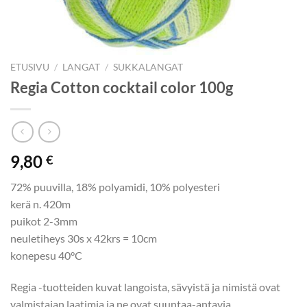
ETUSIVU
/
LANGAT
/
SUKKALANGAT
Regia Cotton cocktail color 100g
9,80
€
72% puuvilla, 18% polyamidi, 10% polyesteri
kerä n. 420m
puikot 2-3mm
neuletiheys 30s x 42krs = 10cm
konepesu 40°C
Regia -tuotteiden kuvat langoista, sävyistä ja nimistä ovat
valmistajan laatimia ja ne ovat suuntaa-antavia.