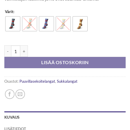
Värit:
Regia Cotton cocktail color 100g määrä
LISÄÄ OSTOSKORIIN
Osastot:
Puuvillasekoitelangat
,
Sukkalangat
KUVAUS
LISÄTIEDOT