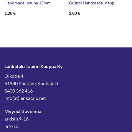
Handmade -nauha 15mm
Gründl Handmade -nappi
1,20
€
2,80
€
Lankatalo Tapion Kauppa Ky
Oikotie 4
61980 Päntäne, Kauhajoki
0400 362 416
info(at)lankatalo.net
Myymälä avoinna:
arkisin 9-16
la 9-13