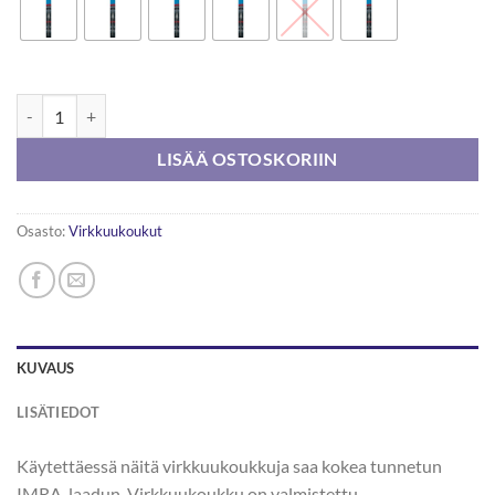
Prym Virkkuukoukku 12,5cm määrä
LISÄÄ OSTOSKORIIN
Osasto:
Virkkuukoukut
KUVAUS
LISÄTIEDOT
Käytettäessä näitä virkkuukoukkuja saa kokea tunnetun
IMRA-laadun. Virkkuukoukku on valmistettu