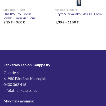
VIRKKUUKOUKUT
VIRKKUUKOUKUT
DROPS Pro Circus
Prym Virkkauskoukku 14-17cm
Virkkuukoukku 13cm
Hintaluokka:
Hintaluokka:
2,15
€
–
3,00
€
5,30
€
–
11,50
€
2,15 €
5,30 €
-
-
3,00 €
11,50 €
Lankatalo Tapion Kauppa Ky
Oikotie 4
61980 Päntäne, Kauhajoki
0400 362 416
info(at)lankatalo.net
Myymälä avoinna: