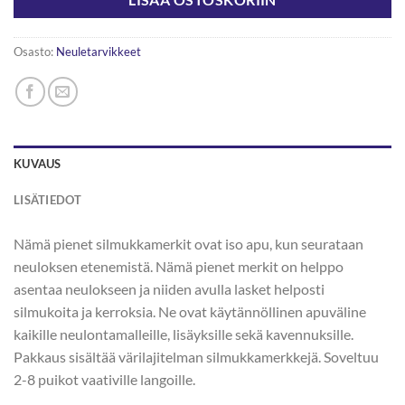
LISÄÄ OSTOSKORIIN
Osasto:
Neuletarvikkeet
KUVAUS
LISÄTIEDOT
Nämä pienet silmukkamerkit ovat iso apu, kun seurataan
neuloksen etenemistä. Nämä pienet merkit on helppo
asentaa neulokseen ja niiden avulla lasket helposti
silmukoita ja kerroksia. Ne ovat käytännöllinen apuväline
kaikille neulontamalleille, lisäyksille sekä kavennuksille.
Pakkaus sisältää värilajitelman silmukkamerkkejä. Soveltuu
2-8 puikot vaativille langoille.