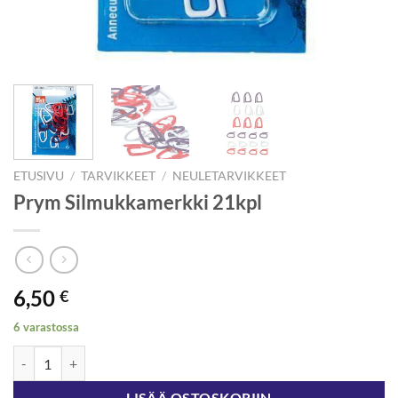
ETUSIVU
/
TARVIKKEET
/
NEULETARVIKKEET
Prym Silmukkamerkki 21kpl
6,50
€
6 varastossa
Prym Silmukkamerkki 21kpl määrä