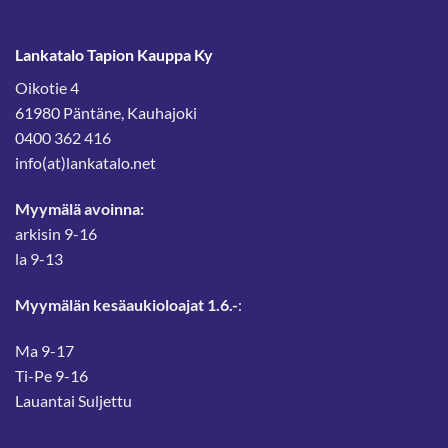
Lankatalo Tapion Kauppa Ky
Oikotie 4
61980 Päntäne, Kauhajoki
0400 362 416
info(at)lankatalo.net
Myymälä avoinna:
arkisin 9-16
la 9-13
Myymälän kesäaukioloajat 1.6.-
:
Ma 9-17
Ti-Pe 9-16
Lauantai Suljettu