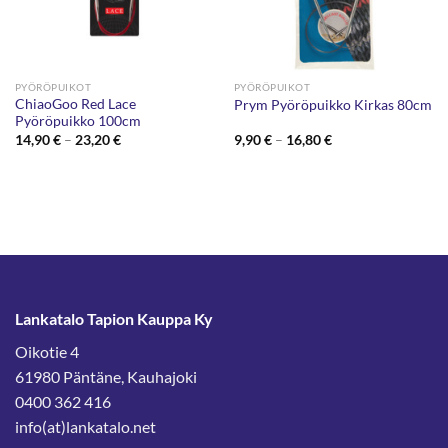
PYÖRÖPUIKOT
PYÖRÖPUIKOT
ChiaoGoo Red Lace
Prym Pyöröpuikko Kirkas 80cm
Pyöröpuikko 100cm
Hintaluokka:
Hintaluokka:
14,90
€
–
23,20
€
9,90
€
–
16,80
€
14,90 €
9,90 €
-
-
23,20 €
16,80 €
Lankatalo Tapion Kauppa Ky
Oikotie 4
61980 Päntäne, Kauhajoki
0400 362 416
info(at)lankatalo.net