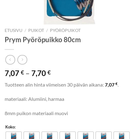
ETUSIVU
/
PUIKOT
/
PYÖRÖPUIKOT
Prym Pyöröpuikko 80cm
Hintaluokka:
7,07
–
7,70
€
€
7,07 €
€
Tuotteen alin hinta viimeisen 30 päivän aikana:
7,07
.
-
7,70 €
materiaali: Alumiini, harmaa
8mm puikon materiaali muovi
Koko: