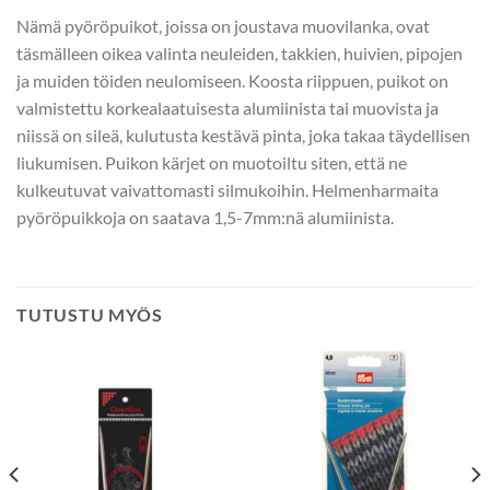
Nämä pyöröpuikot, joissa on joustava muovilanka, ovat
täsmälleen oikea valinta neuleiden, takkien, huivien, pipojen
ja muiden töiden neulomiseen. Koosta riippuen, puikot on
valmistettu korkealaatuisesta alumiinista tai muovista ja
niissä on sileä, kulutusta kestävä pinta, joka takaa täydellisen
liukumisen. Puikon kärjet on muotoiltu siten, että ne
kulkeutuvat vaivattomasti silmukoihin. Helmenharmaita
pyöröpuikkoja on saatava 1,5-7mm:nä alumiinista.
TUTUSTU MYÖS