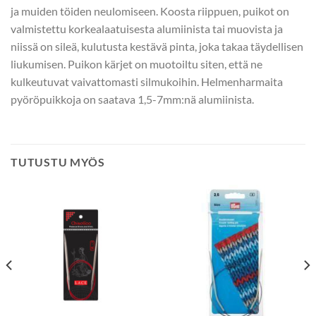
ja muiden töiden neulomiseen. Koosta riippuen, puikot on
valmistettu korkealaatuisesta alumiinista tai muovista ja
niissä on sileä, kulutusta kestävä pinta, joka takaa täydellisen
liukumisen. Puikon kärjet on muotoiltu siten, että ne
kulkeutuvat vaivattomasti silmukoihin. Helmenharmaita
pyöröpuikkoja on saatava 1,5-7mm:nä alumiinista.
TUTUSTU MYÖS