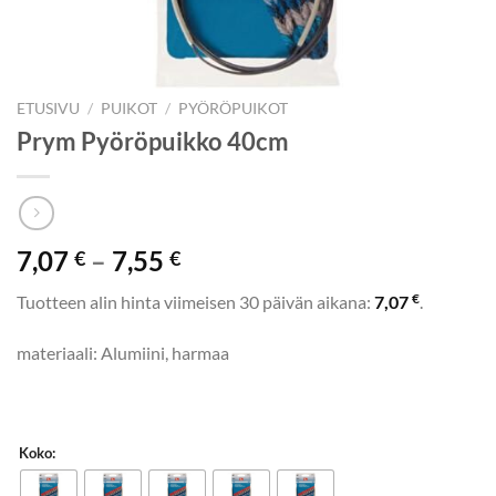
ETUSIVU
/
PUIKOT
/
PYÖRÖPUIKOT
Prym Pyöröpuikko 40cm
Hintaluokka:
7,07
–
7,55
€
€
7,07 €
€
Tuotteen alin hinta viimeisen 30 päivän aikana:
7,07
.
-
7,55 €
materiaali: Alumiini, harmaa
Koko: