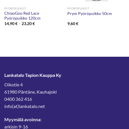
PYÖRÖPUIKOT
PYÖRÖPUIKOT
ChiaoGoo Red Lace
Prym Pyöröpuikko 50cm
Pyöröpuikko 120cm
Hintaluokka:
14,90
€
–
23,20
€
9,60
€
14,90 €
-
23,20 €
Lankatalo Tapion Kauppa Ky
Oikotie 4
61980 Päntäne, Kauhajoki
0400 362 416
info(at)lankatalo.net
Myymälä avoinna:
arkisin 9-16