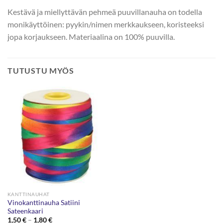
Kestävä ja miellyttävän pehmeä puuvillanauha on todella
monikäyttöinen: pyykin/nimen merkkaukseen, koristeeksi
jopa korjaukseen. Materiaalina on 100% puuvilla.
TUTUSTU MYÖS
KANTTINAUHAT
Vinokanttinauha Satiini
Sateenkaari
Hintaluokka:
1,50
€
–
1,80
€