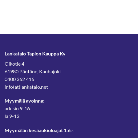
1,50 €
-
1,80 €
Lankatalo Tapion Kauppa Ky
Oikotie 4
61980 Päntäne, Kauhajoki
0400 362 416
info(at)lankatalo.net
Myymälä avoinna:
arkisin 9-16
la 9-13
Myymälän kesäaukioloajat 1.6.-
: