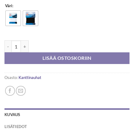
Väri:
Prym Puuvillanauha 10mm 5m määrä
LISÄÄ OSTOSKORIIN
Osasto:
Kanttinauhat
KUVAUS
LISÄTIEDOT