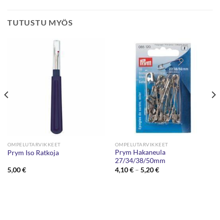
TUTUSTU MYÖS
OMPELUTARVIKKEET
OMPELUTARVIKKEET
Prym Hakaneula
Prym Iso Ratkoja
27/34/38/50mm
Hintaluokka:
5,00
€
4,10
€
–
5,20
€
4,10 €
-
5,20 €