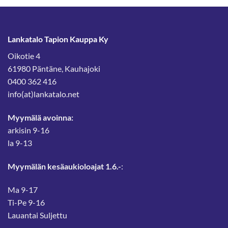
Lankatalo Tapion Kauppa Ky
Oikotie 4
61980 Päntäne, Kauhajoki
0400 362 416
info(at)lankatalo.net
Myymälä avoinna:
arkisin 9-16
la 9-13
Myymälän kesäaukioloajat 1.6.-
:
Ma 9-17
Ti-Pe 9-16
Lauantai Suljettu