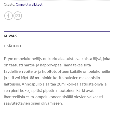
Osasto:
Ompelutarvikkeet
KUVAUS
LISÄTIEDOT
Prym ompelukoneöljy on korkealaatuista valkoista öljyä, joka
on taatusti hartsi- ja happovapaa. Tämä tekee siitä
täydellisen voitelu- ja huoltotuotteen kaikille ompelukoneille
ja sitä voi käyttää muihinkin kotitalouksien mekaanisiin
laitteisiin. Annospullo sisältää 20ml korkealaatuista öljyä ja
sen pieni koko ja pitkä pipetin muotoinen kärki ovat
ihanteellisia esim. ompelukoneen sisällä olevien vaikeasti
saavutettavien osien öljyämiseen.