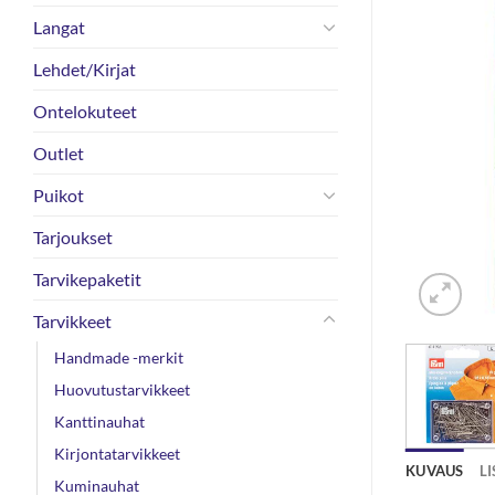
Langat
Lehdet/Kirjat
Ontelokuteet
Outlet
Puikot
Tarjoukset
Tarvikepaketit
Tarvikkeet
Handmade -merkit
Huovutustarvikkeet
Kanttinauhat
Kirjontatarvikkeet
KUVAUS
L
Kuminauhat