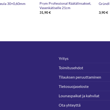
Prym Professional Räätälinsakset,
neula 30×0,60mm
Gründl
Vasenkätiselle 21cm
31,90
€
3,90
€
Yritys
Toimitusehdot
Tilauksen peruuttaminen
Tietosuojaseloste
Lounaspaikat ja kahvilat
Ota yhteyttä