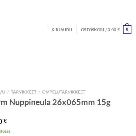
0
KIRJAUDU
OSTOSKORI /
0,00
€
IVU
/
TARVIKKEET
/
OMPELUTARVIKKEET
ym Nuppineula 26x065mm 15g
0
€
stossa