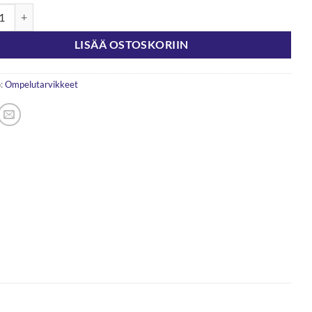
Nuppineula 26x065mm 15g määrä
LISÄÄ OSTOSKORIIN
:
Ompelutarvikkeet