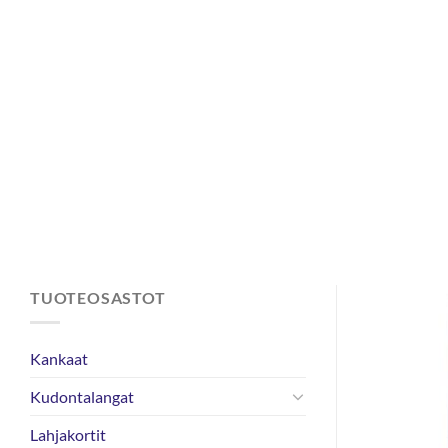
Skip
to
content
TUOTEOSASTOT
Kankaat
Kudontalangat
Lahjakortit