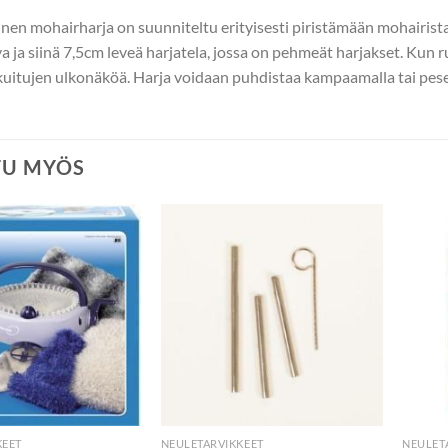
n mohairharja on suunniteltu erityisesti piristämään mohairista ja
 ja siinä 7,5cm leveä harjatela, jossa on pehmeät harjakset. Kun rul
kuitujen ulkonäköä. Harja voidaan puhdistaa kampaamalla tai pese
TU MYÖS
KEET
NEULETARVIKKEET
NEULET