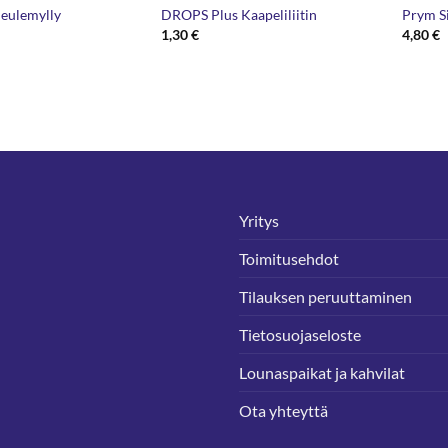
eulemylly
DROPS Plus Kaapeliliitin
Prym S
1,30
€
4,80
€
Yritys
Toimitusehdot
Tilauksen peruuttaminen
Tietosuojaseloste
Lounaspaikat ja kahvilat
Ota yhteyttä