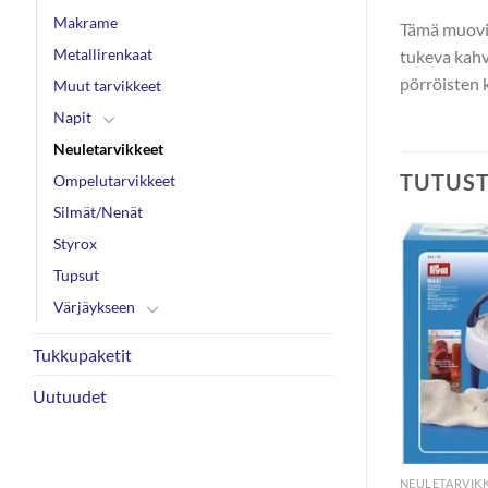
Makrame
Tämä muovine
Metallirenkaat
tukeva kahva
pörröisten 
Muut tarvikkeet
Napit
Neuletarvikkeet
TUTUS
Ompelutarvikkeet
Silmät/Nenät
Styrox
Tupsut
Värjäykseen
Tukkupaketit
Uutuudet
NEULETARVIKKEET
NEULETARVIK