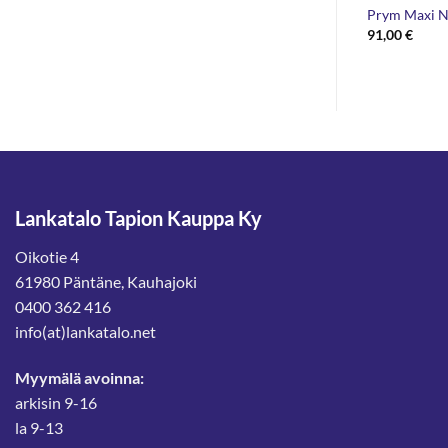
n
Prym Kilttineula 76mm
Prym Maxi N
Hintaluokka:
3,50
€
–
3,90
€
91,00
€
3,50 €
-
3,90 €
Lankatalo Tapion Kauppa Ky
Oikotie 4
61980 Päntäne, Kauhajoki
0400 362 416
info(at)lankatalo.net
Myymälä avoinna:
arkisin 9-16
la 9-13