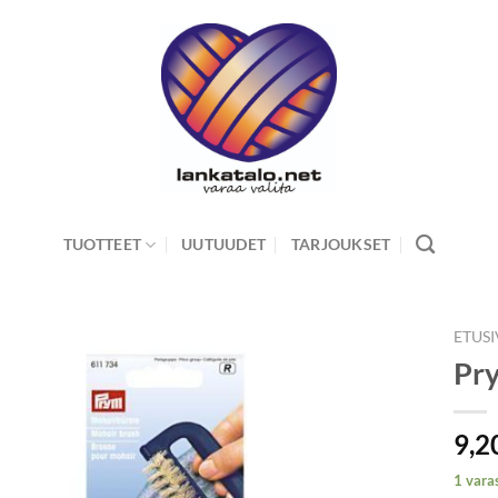
TUOTTEET
UUTUUDET
TARJOUKSET
ETUS
Pr
9,2
1 vara