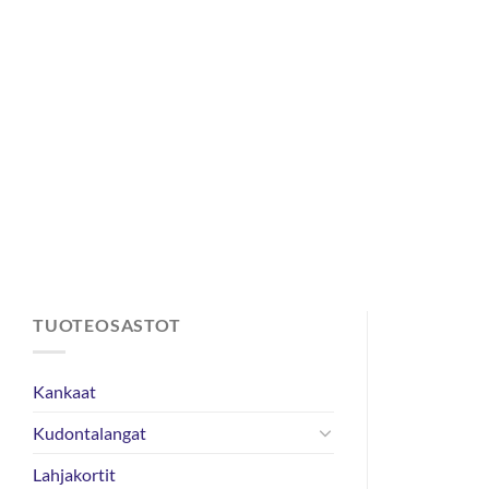
Skip
to
content
TUOTEOSASTOT
Kankaat
Kudontalangat
Lahjakortit