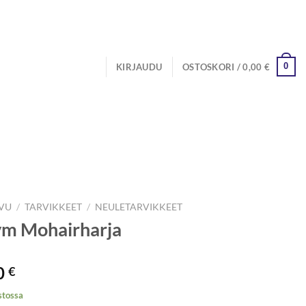
0
KIRJAUDU
OSTOSKORI /
0,00
€
IVU
/
TARVIKKEET
/
NEULETARVIKKEET
ym Mohairharja
0
€
stossa