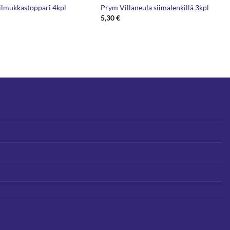
ilmukkastoppari 4kpl
Prym Villaneula siimalenkillä 3kpl
5,30
€