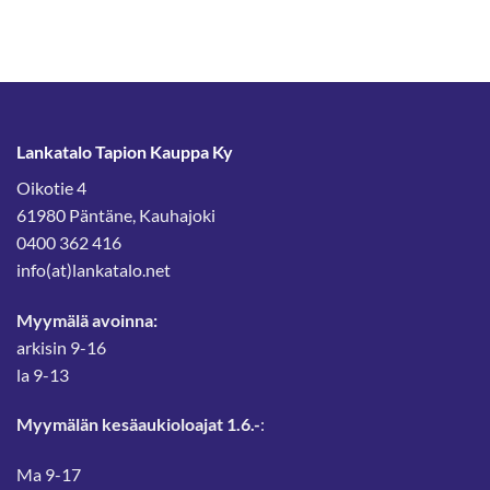
Lankatalo Tapion Kauppa Ky
Oikotie 4
61980 Päntäne, Kauhajoki
0400 362 416
info(at)lankatalo.net
Myymälä avoinna:
arkisin 9-16
la 9-13
Myymälän kesäaukioloajat 1.6.-
:
Ma 9-17