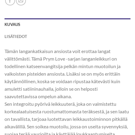
KUVAUS
LISÄTIEDOT
Tämän langankatkaisun ansiosta voit erottaa langat
välittömästi. Tämä Prym Love -sarjan langanleikkuri on
todellinen katseenvangitsija pelkän mintun muotoilun ja
valkoisten pisteiden ansiosta. Lisäksi se on myös erittäin
käytännöllinen, koska se voidaan ripustaa kätevästi kuin
amuletti satiininauhalla, jolloin se on helposti
saavutettavissa ompelun aikana.
Sen integroitu pyörivä leikkuuterä, joka on valmistettu
korkealaatuisesta ruostumattomasta teräksestä, ja sen laatu
on tavallista, tarjoaa luotettavan leikkaustoiminnon pitkällä
aikavälillä. Sen soikea muotoilu, jossa on useita syvennyksiä,
suojaa terää vaurioilta ja käyttäjää loukkaantumiselta.