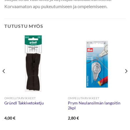
Korvaamaton apu pukeutumiseen ja ompelemiseen.
TUTUSTU MYÖS
OMPELUTARVIKKEET
OMPELUTARVIKKEET
Prym Neulansilmän langoitin
Gründl Takkivetoketju
2kpl
4,00
€
2,80
€