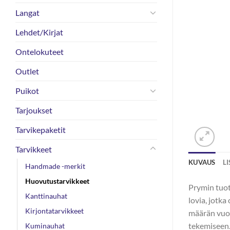
Langat
Lehdet/Kirjat
Ontelokuteet
Outlet
Puikot
Tarjoukset
Tarvikepaketit
Tarvikkeet
KUVAUS
L
Handmade -merkit
Huovutustarvikkeet
Prymin tuot
Kanttinauhat
lovia, jotka
Kirjontatarvikkeet
määrän vuok
tekemiseen.
Kuminauhat