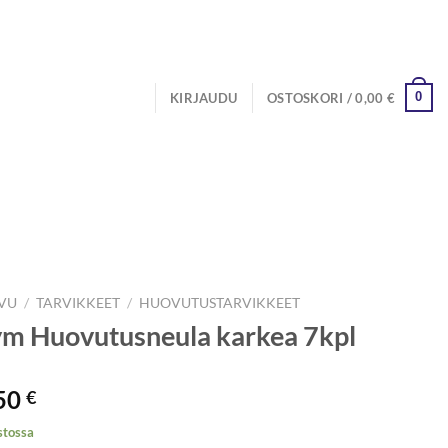
0
KIRJAUDU
OSTOSKORI /
0,00
€
IVU
/
TARVIKKEET
/
HUOVUTUSTARVIKKEET
m Huovutusneula karkea 7kpl
50
€
stossa