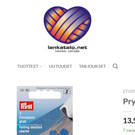
TUOTTEET
UUTUUDET
TARJOUKSET
ETUS
Pry
13,
7 vara