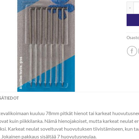
Prym 
Osasto
ISÄTIEDOT
evalikoimaan kuuluu 78mm pitkät hienot tai karkeat huovutusneul
 ovat kuin piikkilanka. Nämä hienojakoiset, mutta karkeat neulat e
si. Karkeat neulat soveltuvat huovutuksen tiivistämiseen, kun t
 Jokainen pakkaus sisältää 7 huovutusneulaa.