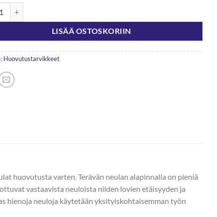
Huovutusneula karkea 7kpl määrä
LISÄÄ OSTOSKORIIN
:
Huovutustarvikkeet
at huovutusta varten. Terävän neulan alapinnalla on pieniä
rottuvat vastaavista neuloista niiden lovien etäisyyden ja
aas hienoja neuloja käytetään yksityiskohtaisemman työn