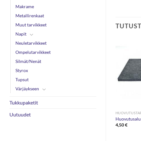
Makrame
Metallirenkaat
Muut tarvikkeet
TUTUS
Napit
Neuletarvikkeet
Ompelutarvikkeet
Silmät/Nenät
Styrox
Tupsut
Värjäykseen
Tukkupaketit
HUOVUTUSTAR
Uutuudet
Huovutusalu
4,50
€