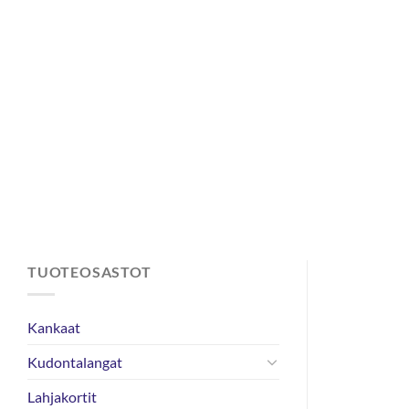
Skip
to
content
TUOTEOSASTOT
Kankaat
Kudontalangat
Lahjakortit