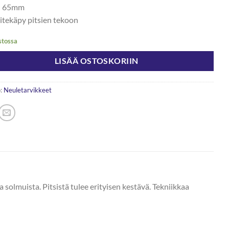
: 65mm
litekäpy pitsien tekoon
stossa
LISÄÄ OSTOSKORIIN
:
Neuletarvikkeet
 solmuista. Pitsistä tulee erityisen kestävä. Tekniikkaa