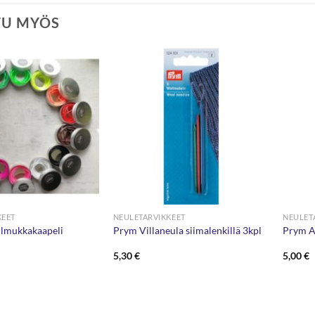
TU MYÖS
KEET
NEULETARVIKKEET
NEULET
ilmukkakaapeli
Prym Villaneula siimalenkillä 3kpl
Prym A
5,30
€
5,00
€