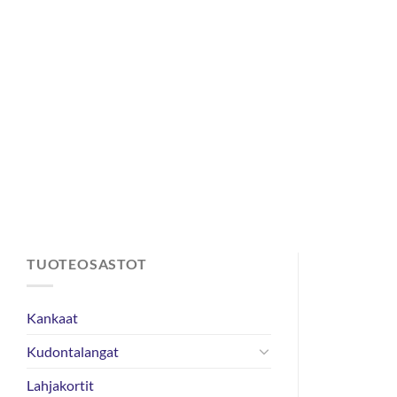
Skip
to
content
TUOTEOSASTOT
Kankaat
Kudontalangat
Lahjakortit