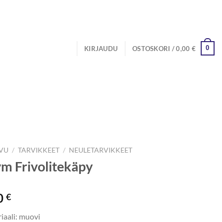
0
KIRJAUDU
OSTOSKORI /
0,00
€
IVU
/
TARVIKKEET
/
NEULETARVIKKEET
m Frivolitekäpy
0
€
iaali: muovi