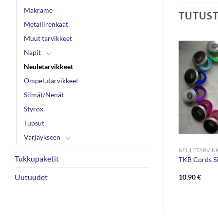
Makrame
TUTUS
Metallirenkaat
Muut tarvikkeet
Napit
Neuletarvikkeet
Ompelutarvikkeet
Silmät/Nenät
Styrox
Tupsut
Värjäykseen
NEULETARVIKKEET
NEULETARVIK
Tukkupaketit
kkamerkki
DROPS Plus Kaapeli
TKB Cords S
Uutuudet
1,80
€
10,90
€