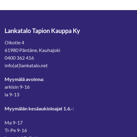
Lankatalo Tapion Kauppa Ky
Oikotie 4
61980 Päntäne, Kauhajoki
0400 362 416
info(at)lankatalo.net
Myymälä avoinna:
arkisin 9-16
la 9-13
Myymälän kesäaukioloajat 1.6.-
:
Ma 9-17
Ti-Pe 9-16