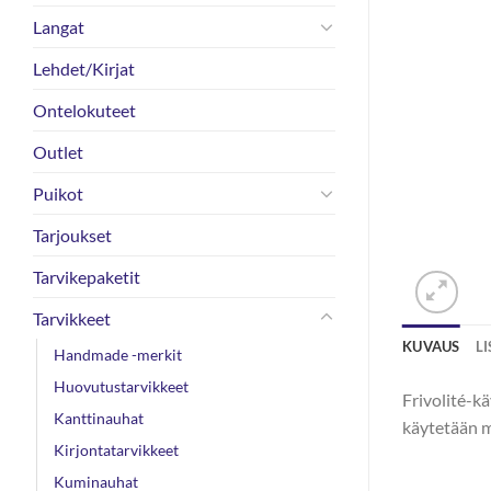
Langat
Lehdet/Kirjat
Ontelokuteet
Outlet
Puikot
Tarjoukset
Tarvikepaketit
Tarvikkeet
KUVAUS
L
Handmade -merkit
Huovutustarvikkeet
Frivolité-kä
Kanttinauhat
käytetään m
Kirjontatarvikkeet
Kuminauhat