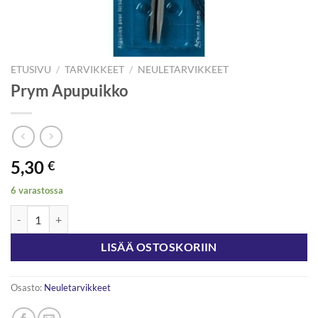
ETUSIVU
/
TARVIKKEET
/
NEULETARVIKKEET
Prym Apupuikko
5,30
€
6 varastossa
Prym Apupuikko määrä
LISÄÄ OSTOSKORIIN
Osasto:
Neuletarvikkeet