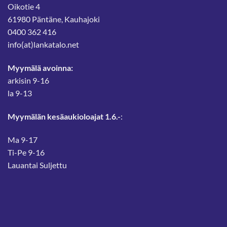
Oikotie 4
61980 Päntäne, Kauhajoki
0400 362 416
info(at)lankatalo.net
Myymälä avoinna:
arkisin 9-16
la 9-13
Myymälän kesäaukioloajat 1.6.-
:
Ma 9-17
Ti-Pe 9-16
Lauantai Suljettu