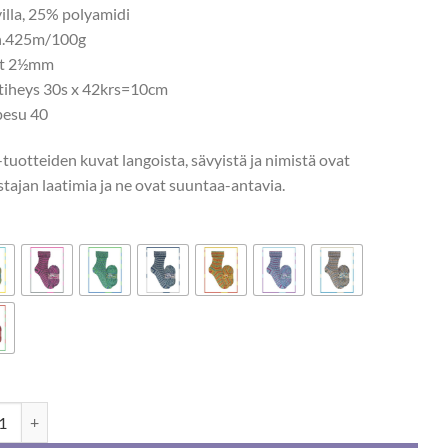
illa, 25% polyamidi
n.425m/100g
ot 2½mm
tiheys 30s x 42krs=10cm
esu 40
tuotteiden kuvat langoista, sävyistä ja nimistä ovat
stajan laatimia ja ne ovat suuntaa-antavia.
MixTape 100g määrä