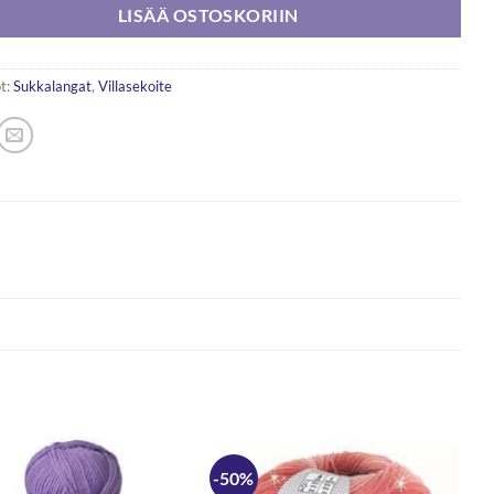
LISÄÄ OSTOSKORIIN
t:
Sukkalangat
,
Villasekoite
-50%