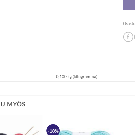
Osasto
0,100 kg (kilogramma)
TU MYÖS
-18%