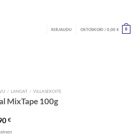
0
KIRJAUDU
OSTOSKORI /
0,00
€
IVU
/
LANGAT
/
VILLASEKOITE
al MixTape 100g
90
€
keinen