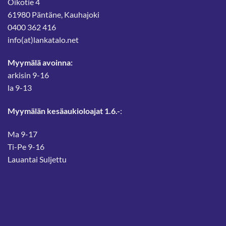
Oikotie 4
61980 Päntäne, Kauhajoki
0400 362 416
info(at)lankatalo.net
Myymälä avoinna:
arkisin 9-16
la 9-13
Myymälän kesäaukioloajat 1.6.-
:
Ma 9-17
Ti-Pe 9-16
Lauantai Suljettu