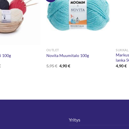
OUTLET
SUKKAL
Markus
li 100g
Novita Muumitalo 100g
lanka 
eräinen
Nykyinen
Alkuperäinen
Nykyinen
€
5,95
€
4,90
€
4,90
€
hinta
hinta
hinta
on:
oli:
on:
.
3,30 €.
5,95 €.
4,90 €.
Yritys