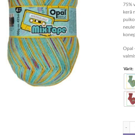
75% v
kerä 
puik
neule
konep
Opal -
valmi
Värit:
Opal 