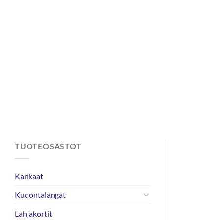
Skip
to
content
TUOTEOSASTOT
Kankaat
Kudontalangat
Lahjakortit