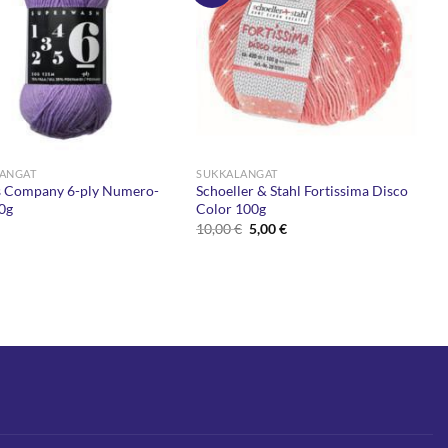
ANGAT
SUKKALANGAT
 Company 6-ply Numero-
Schoeller & Stahl Fortissima Disco
50g
Color 100g
Alkuperäinen
Nykyinen
10,00
€
5,00
€
hinta
hinta
oli:
on:
10,00 €.
5,00 €.