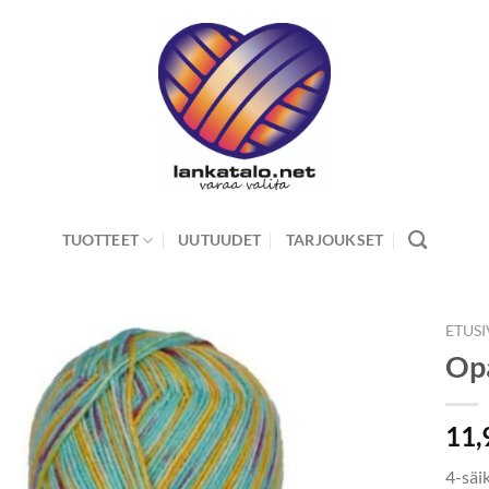
TUOTTEET
UUTUUDET
TARJOUKSET
ETUS
Op
11,
4-säi