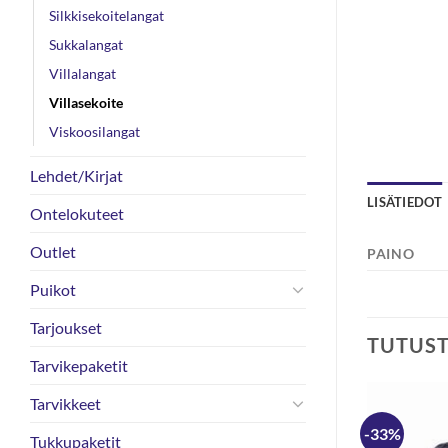
Silkkisekoitelangat
Sukkalangat
Villalangat
Villasekoite
Viskoosilangat
Lehdet/Kirjat
LISÄTIEDOT
Ontelokuteet
Outlet
PAINO
Puikot
Tarjoukset
TUTUS
Tarvikepaketit
Tarvikkeet
-33%
Tukkupaketit