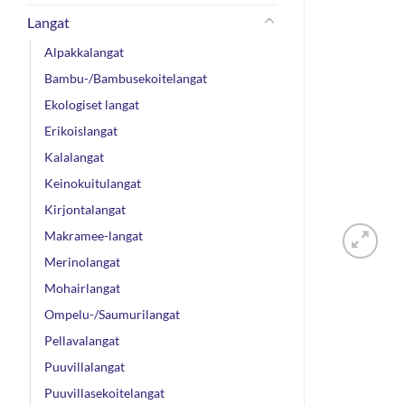
Langat
Alpakkalangat
Bambu-/Bambusekoitelangat
Ekologiset langat
Erikoislangat
Kalalangat
Keinokuitulangat
Kirjontalangat
Makramee-langat
Merinolangat
Mohairlangat
Ompelu-/Saumurilangat
Pellavalangat
Puuvillalangat
Puuvillasekoitelangat