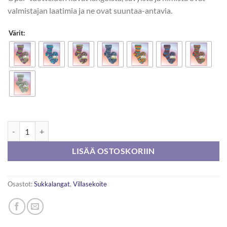
valmistajan laatimia ja ne ovat suuntaa-antavia.
Värit:
Opal Knuddelbande 6-säikeinen 150g määrä
LISÄÄ OSTOSKORIIN
Osastot:
Sukkalangat
,
Villasekoite