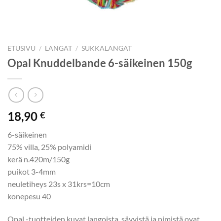
ETUSIVU
/
LANGAT
/
SUKKALANGAT
Opal Knuddelbande 6-säikeinen 150g
18,90
€
6-säikeinen
75% villa, 25% polyamidi
kerä n.420m/150g
puikot 3-4mm
neuletiheys 23s x 31krs=10cm
konepesu 40
Opal -tuotteiden kuvat langoista, sävyistä ja nimistä ovat