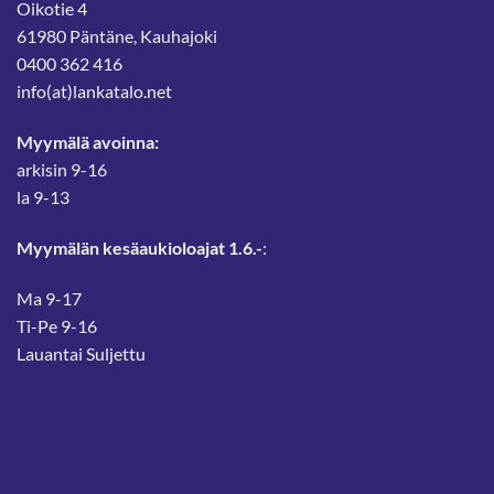
Oikotie 4
61980 Päntäne, Kauhajoki
0400 362 416
info(at)lankatalo.net
Myymälä avoinna:
arkisin 9-16
la 9-13
Myymälän kesäaukioloajat 1.6.-
:
Ma 9-17
Ti-Pe 9-16
Lauantai Suljettu