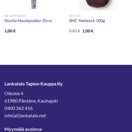
NEULEPUIKOT
OUTLET
Novita Neulepuikko 35cm
SMC Network 100g
Alkuperäinen
Nykyinen
1,00
€
9,80
€
1,00
€
hinta
hinta
oli:
on:
9,80 €.
1,00 €.
Lankatalo Tapion Kauppa Ky
Oikotie 4
61980 Päntäne, Kauhajoki
0400 362 416
info(at)lankatalo.net
Myymälä avoinna: