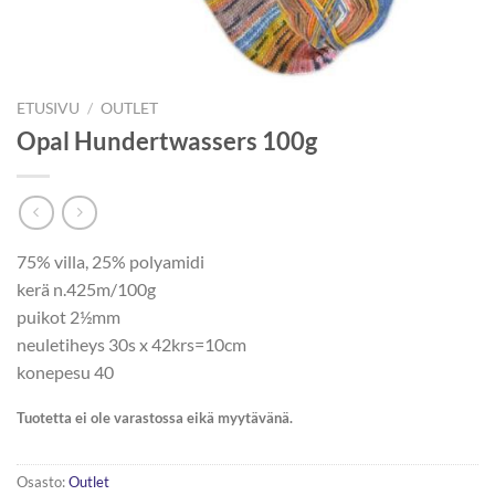
ETUSIVU
/
OUTLET
Opal Hundertwassers 100g
75% villa, 25% polyamidi
kerä n.425m/100g
puikot 2½mm
neuletiheys 30s x 42krs=10cm
konepesu 40
Tuotetta ei ole varastossa eikä myytävänä.
Osasto:
Outlet