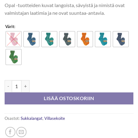
Opal -tuotteiden kuvat langoista, sävyistä ja nimistä ovat
valmistajan laatimia ja ne ovat suuntaa-antavia.
Värit:
Opal Funny Fruits 100g määrä
LISÄÄ OSTOSKORIIN
Osastot:
Sukkalangat
,
Villasekoite