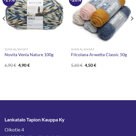
SUKKALANGAT
SUKKALANGAT
Novita Venla Nature 100g
Filcolana Arwetta Classic 50g
Alkuperäinen
Nykyinen
Alkuperäinen
Nykyinen
6,90
€
4,90
€
5,60
€
4,50
€
hinta
hinta
hinta
hinta
oli:
on:
oli:
on:
6,90 €.
4,90 €.
5,60 €.
4,50 €.
Lankatalo Tapion Kauppa Ky
Oikotie 4