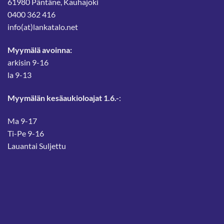
61980 Päntäne, Kauhajoki
0400 362 416
info(at)lankatalo.net
Myymälä avoinna:
arkisin 9-16
la 9-13
Myymälän kesäaukioloajat 1.6.-
:
Ma 9-17
Ti-Pe 9-16
Lauantai Suljettu