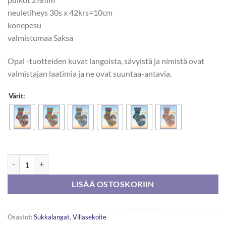
neuletiheys 30s x 42krs=10cm
konepesu
valmistumaa Saksa
Opal -tuotteiden kuvat langoista, sävyistä ja nimistä ovat
valmistajan laatimia ja ne ovat suuntaa-antavia.
Värit:
Opal Beauty 3 Wellness 100g määrä
LISÄÄ OSTOSKORIIN
Osastot:
Sukkalangat
,
Villasekoite