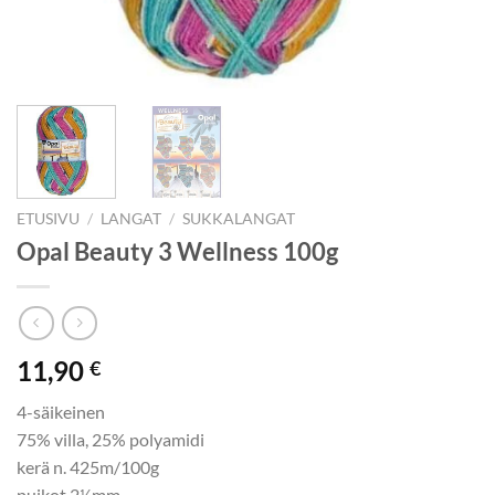
ETUSIVU
/
LANGAT
/
SUKKALANGAT
Opal Beauty 3 Wellness 100g
11,90
€
4-säikeinen
75% villa, 25% polyamidi
kerä n. 425m/100g
puikot 2½mm