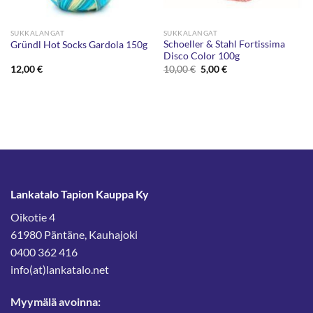
SUKKALANGAT
SUKKALANGAT
Schoeller & Stahl Fortissima
Gründl Hot Socks Gardola 150g
Disco Color 100g
Alkuperäinen
Nykyinen
12,00
€
10,00
€
5,00
€
hinta
hinta
oli:
on:
10,00 €.
5,00 €.
Lankatalo Tapion Kauppa Ky
Oikotie 4
61980 Päntäne, Kauhajoki
0400 362 416
info(at)lankatalo.net
Myymälä avoinna: