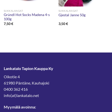
SUKKALANGAT
SUKKALANGAT
Gründl Hot Socks Madena 4-s
Gjestal Janne 50g
100g
7,50
€
3,50
€
Lankatalo Tapion Kauppa Ky
Oikotie 4
61980 Päntäne, Kauhajoki
0400 362 416
info(at)lankatalo.net
Myymälä avoinna: