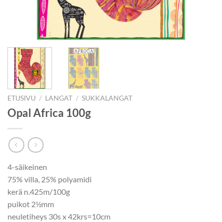
ETUSIVU
/
LANGAT
/
SUKKALANGAT
Opal Africa 100g
4-säikeinen
75% villa, 25% polyamidi
kerä n.425m/100g
puikot 2½mm
neuletiheys 30s x 42krs=10cm