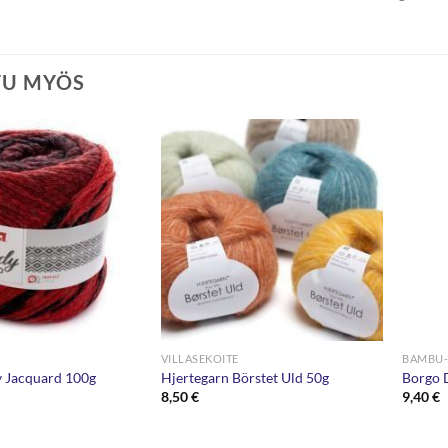
TU MYÖS
VILLASEKOITE
BAMBU-
y Jacquard 100g
Hjertegarn Börstet Uld 50g
Borgo 
8,50
€
9,40
€