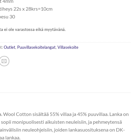
ot 4mm
tiheys 22s x 28krs=10cm
esu 30
ta ei ole varastossa eikä myytävänä.
t:
Outlet
,
Puuvillasekoitelangat
,
Villasekoite
. Wool Cotton sisältää 55% villaa ja 45% puuvillaa. Lanka on
 sopii monipuolisesti aikuisten neuleisiin, ja pehmeytensä
nsainvälisiin neuleohjeisiin, joiden lankasuosituksena on DK-
a lankaa.