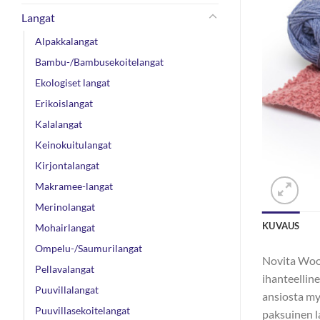
Langat
Alpakkalangat
Bambu-/Bambusekoitelangat
Ekologiset langat
Erikoislangat
Kalalangat
Keinokuitulangat
Kirjontalangat
Makramee-langat
Merinolangat
KUVAUS
Mohairlangat
Ompelu-/Saumurilangat
Novita Wool
Pellavalangat
ihanteellin
Puuvillalangat
ansiosta myö
Puuvillasekoitelangat
paksuinen l