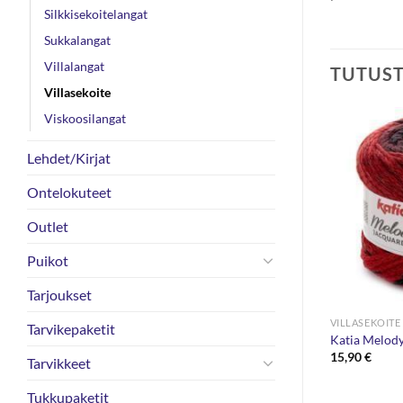
Silkkisekoitelangat
Sukkalangat
Villalangat
TUTUS
Villasekoite
Viskoosilangat
Lehdet/Kirjat
Ontelokuteet
Outlet
Puikot
Tarjoukset
PUUVILLASEKOITELANGAT
VILLASEKOITE
Tarvikepaketit
g
DROPS Cotton Merino 50g
Katia Melod
4,00
€
15,90
€
Tarvikkeet
Tukkupaketit