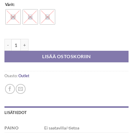
Värit:
Novita Porvoo 150g määrä
LISÄÄ OSTOSKORIIN
Osasto:
Outlet
LISÄTIEDOT
PAINO
Ei saatavilla/-tietoa