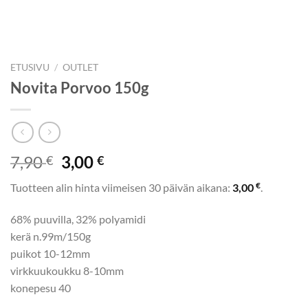
ETUSIVU
/
OUTLET
Novita Porvoo 150g
Alkuperäinen
Nykyinen
7,90
3,00
€
€
hinta
hinta
€
Tuotteen alin hinta viimeisen 30 päivän aikana:
3,00
.
oli:
on:
7,90 €.
3,00 €.
68% puuvilla, 32% polyamidi
kerä n.99m/150g
puikot 10-12mm
virkkuukoukku 8-10mm
konepesu 40