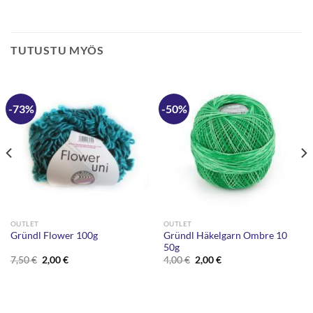
TUTUSTU MYÖS
-73%
-50%
OUTLET
OUTLET
Gründl Häkelgarn Ombre 10
Gründl Flower 100g
50g
Alkuperäinen
Nykyinen
Alkuperäinen
Nykyinen
7,50
€
2,00
€
4,00
€
2,00
€
hinta
hinta
hinta
hinta
oli:
on:
oli:
on:
7,50 €.
2,00 €.
4,00 €.
2,00 €.