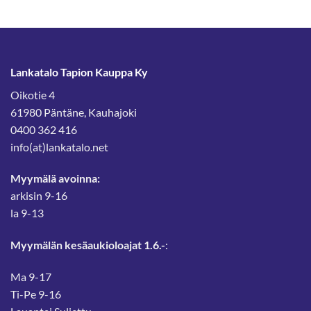
Lankatalo Tapion Kauppa Ky
Oikotie 4
61980 Päntäne, Kauhajoki
0400 362 416
info(at)lankatalo.net
Myymälä avoinna:
arkisin 9-16
la 9-13
Myymälän kesäaukioloajat 1.6.-
:
Ma 9-17
Ti-Pe 9-16