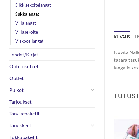
Silkkisekoitelangat
Sukkalangat
Villalangat
Villasekoite
KUVAUS
L
Viskoosilangat
Novita Nalle
Lehdet/Kirjat
tasaraitasuk
Ontelokuteet
langalle kest
Outlet
Puikot
TUTUS
Tarjoukset
Tarvikepaketit
Tarvikkeet
Tukkupaketit