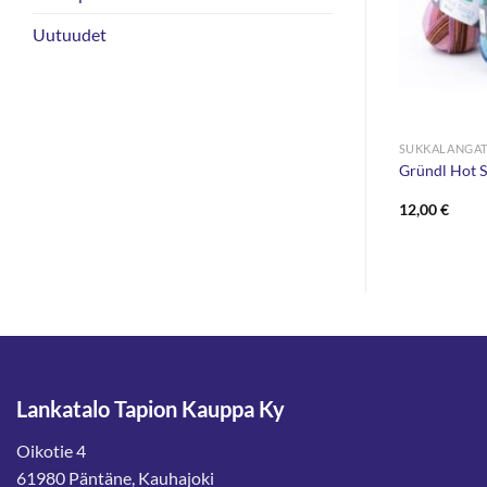
Uutuudet
SUKKALANGAT
SUKKALANGA
0g
Gründl Hot Socks Sirmione 150g
Gründl Hot 
12,00
€
12,00
€
Lankatalo Tapion Kauppa Ky
Oikotie 4
61980 Päntäne, Kauhajoki