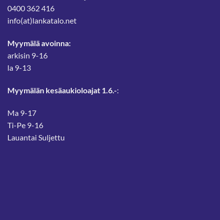
0400 362 416
info(at)lankatalo.net
Myymälä avoinna:
arkisin 9-16
la 9-13
Myymälän kesäaukioloajat 1.6.-
:
Ma 9-17
Ti-Pe 9-16
Lauantai Suljettu