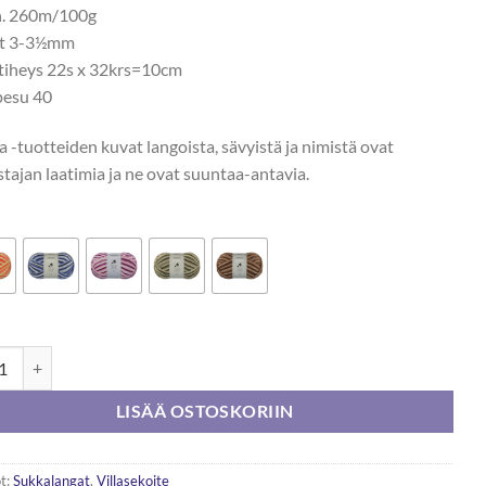
n. 260m/100g
ot 3-3½mm
tiheys 22s x 32krs=10cm
esu 40
 -tuotteiden kuvat langoista, sävyistä ja nimistä ovat
stajan laatimia ja ne ovat suuntaa-antavia.
 Nalle Raita 100g määrä
LISÄÄ OSTOSKORIIN
t:
Sukkalangat
,
Villasekoite