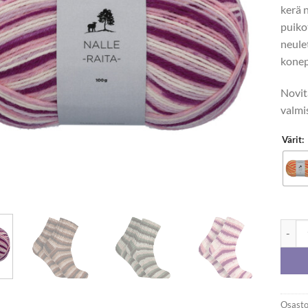
kerä 
puik
neule
konep
Novita
valmi
Värit:
Novita
Osasto