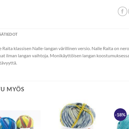
ISÄTIEDOT
 Raita klassisen Nalle-langan värillinen versio. Nalle Raita on ner
at ilman langan vaihtoja. Monikäyttöisen langan koostumuksessa o
ävyyttä.
TU MYÖS
-18%