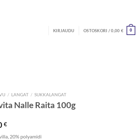
0
KIRJAUDU
OSTOSKORI /
0,00
€
IVU
/
LANGAT
/
SUKKALANGAT
ita Nalle Raita 100g
0
€
villa, 20% polyamidi