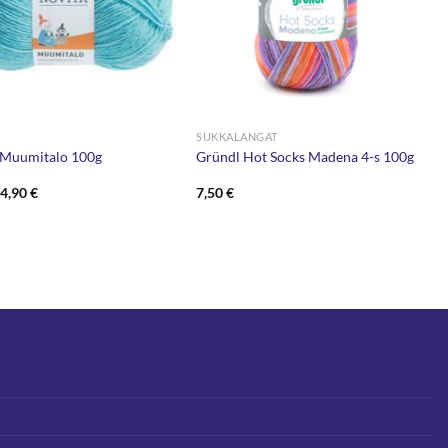
SUKKALANGAT
 Muumitalo 100g
Gründl Hot Socks Madena 4-s 100g
Alkuperäinen
Nykyinen
4,90
€
7,50
€
hinta
hinta
oli:
on:
5,95 €.
4,90 €.