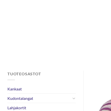
Skip
to
content
TUOTEOSASTOT
Kankaat
Kudontalangat
Lahjakortit