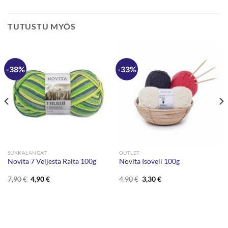
TUTUSTU MYÖS
-38%
-33%
SUKKALANGAT
OUTLET
Novita 7 Veljestä Raita 100g
Novita Isoveli 100g
Alkuperäinen
Nykyinen
Alkuperäinen
Nykyinen
7,90
€
4,90
€
4,90
€
3,30
€
hinta
hinta
hinta
hinta
oli:
on:
oli:
on:
7,90 €.
4,90 €.
4,90 €.
3,30 €.