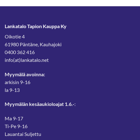
Lankatalo Tapion Kauppa Ky
Oikotie 4
61980 Päntäne, Kauhajoki
0400 362 416
info(at)lankatalo.net
Myymälä avoinna:
arkisin 9-16
la 9-13
Myymälän kesäaukioloajat 1.6.-
:
Ma 9-17
Ti-Pe 9-16
Lauantai Suljettu