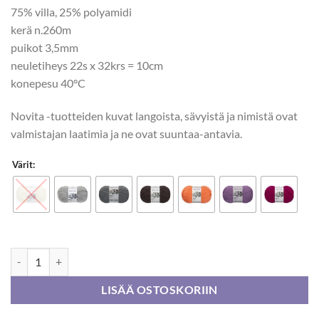
75% villa, 25% polyamidi
kerä n.260m
puikot 3,5mm
neuletiheys 22s x 32krs = 10cm
konepesu 40°C
Novita -tuotteiden kuvat langoista, sävyistä ja nimistä ovat
valmistajan laatimia ja ne ovat suuntaa-antavia.
Värit:
Novita Nalle 100g määrä
LISÄÄ OSTOSKORIIN