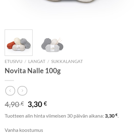
ETUSIVU
/
LANGAT
/
SUKKALANGAT
Novita Nalle 100g
Alkuperäinen
Nykyinen
4,90
3,30
€
€
hinta
hinta
€
Tuotteen alin hinta viimeisen 30 päivän aikana:
3,30
.
oli:
on:
4,90 €.
3,30 €.
Vanha koostumus