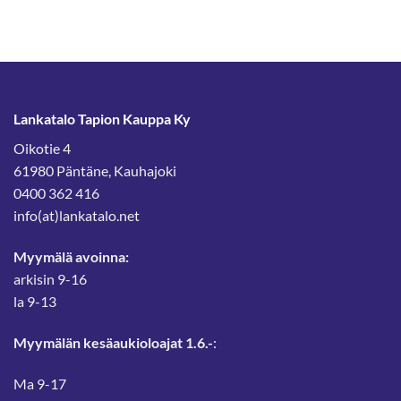
Lankatalo Tapion Kauppa Ky
Oikotie 4
61980 Päntäne, Kauhajoki
0400 362 416
info(at)lankatalo.net
Myymälä avoinna:
arkisin 9-16
la 9-13
Myymälän kesäaukioloajat 1.6.-
:
Ma 9-17