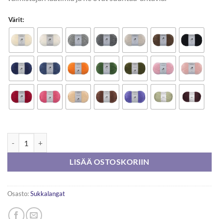
Värit:
Novita Nalle 100g uusi koostumus määrä
LISÄÄ OSTOSKORIIN
Osasto:
Sukkalangat