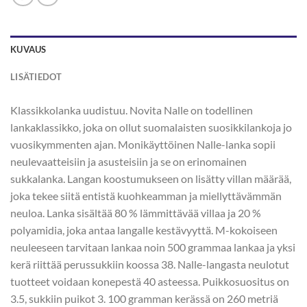
KUVAUS
LISÄTIEDOT
Klassikkolanka uudistuu. Novita Nalle on todellinen
lankaklassikko, joka on ollut suomalaisten suosikkilankoja jo
vuosikymmenten ajan. Monikäyttöinen Nalle-lanka sopii
neulevaatteisiin ja asusteisiin ja se on erinomainen
sukkalanka. Langan koostumukseen on lisätty villan määrää,
joka tekee siitä entistä kuohkeamman ja miellyttävämmän
neuloa. Lanka sisältää 80 % lämmittävää villaa ja 20 %
polyamidia, joka antaa langalle kestävyyttä. M-kokoiseen
neuleeseen tarvitaan lankaa noin 500 grammaa lankaa ja yksi
kerä riittää perussukkiin koossa 38. Nalle-langasta neulotut
tuotteet voidaan konepestä 40 asteessa. Puikkosuositus on
3.5, sukkiin puikot 3. 100 gramman kerässä on 260 metriä