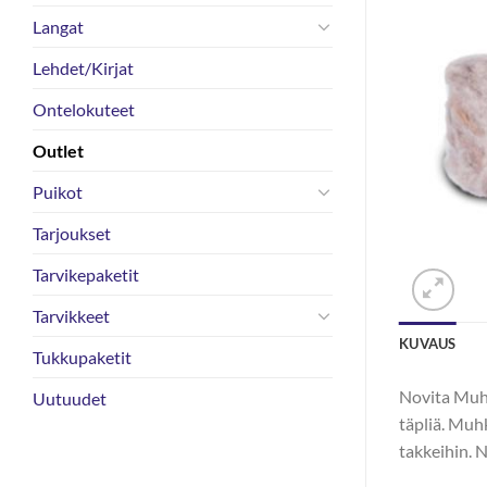
Langat
Lehdet/Kirjat
Ontelokuteet
Outlet
Puikot
Tarjoukset
Tarvikepaketit
Tarvikkeet
KUVAUS
Tukkupaketit
Novita Muhk
Uutuudet
täpliä. Muhk
takkeihin. 