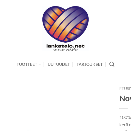
TUOTTEET
UUTUUDET
TARJOUKSET
ETUS
No
100% 
kerä 