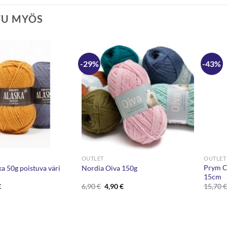
TU MYÖS
-29%
-43%
OUTLET
OUTLET
Prym C
 50g poistuva väri
Nordia Oiva 150g
15cm
eräinen
Nykyinen
Alkuperäinen
Nykyinen
€
6,90
€
4,90
€
15,70
hinta
hinta
hinta
on:
oli:
on:
.
1,68 €.
6,90 €.
4,90 €.