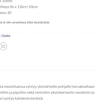
ot 10mm
tiheys 8s x 12krs=10cm
esu 30
ta ei ole varastossa eikä myytävänä.
:
Outlet
a neulottaessa syntyy yksiväriselle pohjalle harvakseltaan
eihin ja pipoihin sekä rentoihin yksinkertaisiin neuleisiin ja
vi syntyy kahdesta kerästä.