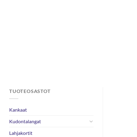
Skip
to
content
TUOTEOSASTOT
Kankaat
Kudontalangat
Lahjakortit