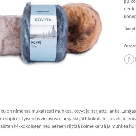
puik
neule
konep
Tuotet
Osasto
u on nimensä mukaisesti muhkea, kevyt ja harjattu lanka. Langast
u sopii erityisen hyvin asustelangaksi jättikokoisiin, keveisiin huiv
Naisten M-kokoiseen neuleeseen riittää kolme kerää ja muhkea hui