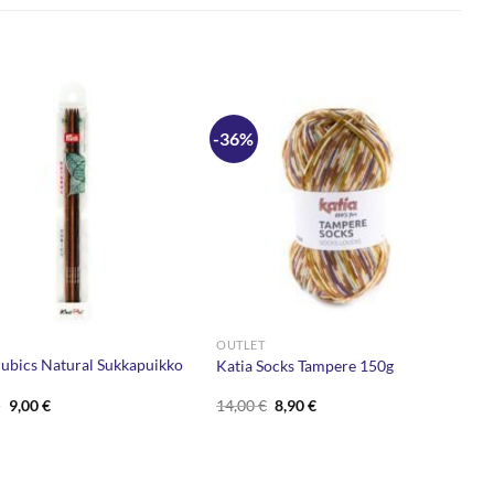
-36%
OUTLET
ubics Natural Sukkapuikko
Katia Socks Tampere 150g
Alkuperäinen
Nykyinen
Alkuperäinen
Nykyinen
€
9,00
€
14,00
€
8,90
€
hinta
hinta
hinta
hinta
oli:
on:
oli:
on:
15,70 €.
9,00 €.
14,00 €.
8,90 €.