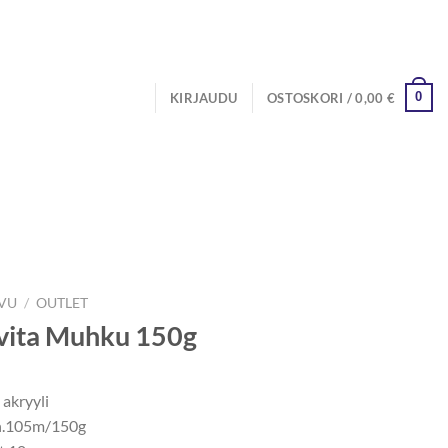
0
KIRJAUDU
OSTOSKORI /
0,00
€
IVU
/
OUTLET
vita Muhku 150g
akryyli
n.105m/150g