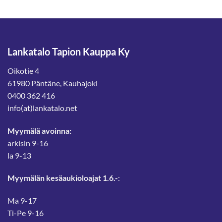
Lankatalo Tapion Kauppa Ky
Oikotie 4
61980 Päntäne, Kauhajoki
0400 362 416
info(at)lankatalo.net
Myymälä avoinna:
arkisin 9-16
la 9-13
Myymälän kesäaukioloajat 1.6.-
:
Ma 9-17
Ti-Pe 9-16