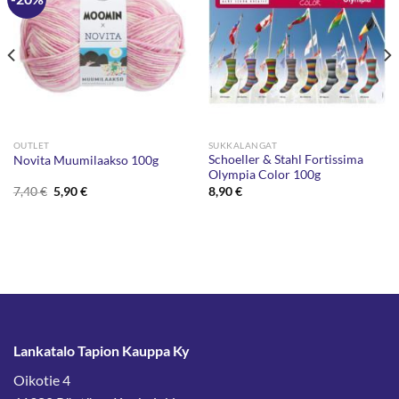
OUTLET
SUKKALANGAT
Schoeller & Stahl Fortissima
Novita Muumilaakso 100g
Olympia Color 100g
Alkuperäinen
Nykyinen
7,40
€
5,90
€
8,90
€
hinta
hinta
oli:
on:
7,40 €.
5,90 €.
Lankatalo Tapion Kauppa Ky
Oikotie 4