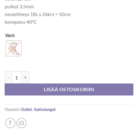
puikot 3,5mm
neuletiheys 18s x 26krs = 10cm
konepesu 40°C
Värit:
Novita Louhetar 100g määrä
LISÄÄ OSTOSKORIIN
Osastot:
Outlet
,
Sukkalangat