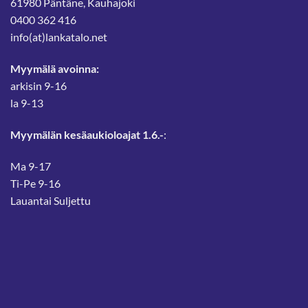
61980 Päntäne, Kauhajoki
0400 362 416
info(at)lankatalo.net
Myymälä avoinna:
arkisin 9-16
la 9-13
Myymälän kesäaukioloajat 1.6.-
:
Ma 9-17
Ti-Pe 9-16
Lauantai Suljettu