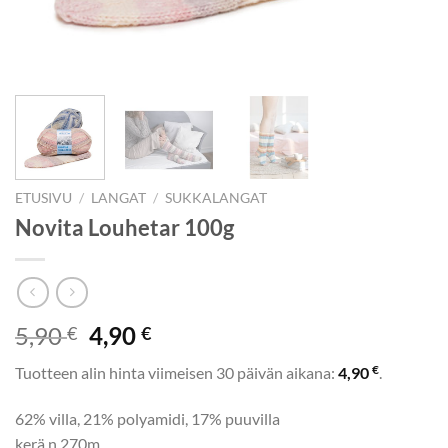
ETUSIVU
/
LANGAT
/
SUKKALANGAT
Novita Louhetar 100g
Alkuperäinen
Nykyinen
5,90
4,90
€
€
hinta
hinta
€
Tuotteen alin hinta viimeisen 30 päivän aikana:
4,90
.
oli:
on:
5,90 €.
4,90 €.
62% villa, 21% polyamidi, 17% puuvilla
kerä n.270m