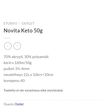
ETUSIVU
/
OUTLET
Novita Keto 50g
70% akryyli, 30% polyamidi
kerä n.160m/50g
puikot 3½-4mm
neuletiheys 22s x 32krs=10cm
konepesu 40
Tuotetta ei ole varastossa eikä myytävänä.
Osasto:
Outlet