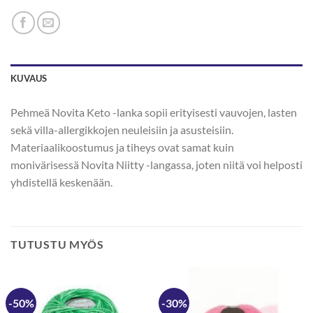
KUVAUS
Pehmeä Novita Keto -lanka sopii erityisesti vauvojen, lasten
sekä villa-allergikkojen neuleisiin ja asusteisiin.
Materiaalikoostumus ja tiheys ovat samat kuin
monivärisessä Novita Niitty -langassa, joten niitä voi helposti
yhdistellä keskenään.
TUTUSTU MYÖS
-50%
-30%