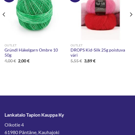
OUTLET
OUTLET
Gründl Häkelgarn Ombre 10
DROPS Kid-Silk 25g poistuva
50g
väri
Alkuperäinen
Nykyinen
Alkuperäinen
Nykyinen
4,00
€
2,00
€
5,55
€
3,89
€
hinta
hinta
hinta
hinta
oli:
on:
oli:
on:
4,00 €.
2,00 €.
5,55 €.
3,89 €.
Lankatalo Tapion Kauppa Ky
Oikotie 4
61980 Päntäne, Kauhajoki