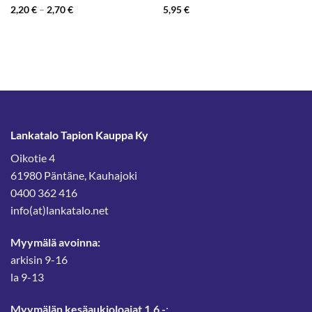
Hintaluokka:
2,20
€
–
2,70
€
5,95
€
2,20 €
-
2,70 €
Lankatalo Tapion Kauppa Ky
Oikotie 4
61980 Päntäne, Kauhajoki
0400 362 416
info(at)lankatalo.net
Myymälä avoinna:
arkisin 9-16
la 9-13
Myymälän kesäaukioloajat 1.6.-
: