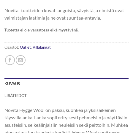
Novita -tuotteiden kuvat langoista, sävyistä ja nimistä ovat
valmistajan laatimia ja ne ovat suuntaa-antavia.
Tuotetta ei ole varastossa eikä myytävänä.
Osastot:
Outlet
,
Villalangat
KUVAUS
LISÄTIEDOT
Novita Hygge Wool on paksu, kuohkea ja yksisäikeinen
täysvillalanka. Lanka sopii erityisesti pehmeisiin ja näyttäviin
asusteisiin, selkeälinjaisiin neuleisiin sekä peittoihin. Muhkea
pipo valmistuu kahdesta kerästä. Hygge Wool sopii myös