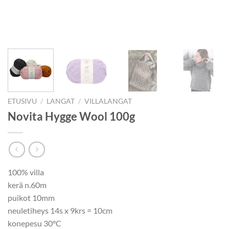
ETUSIVU
/
LANGAT
/
VILLALANGAT
Novita Hygge Wool 100g
100% villa
kerä n.60m
puikot 10mm
neuletiheys 14s x 9krs = 10cm
konepesu 30°C