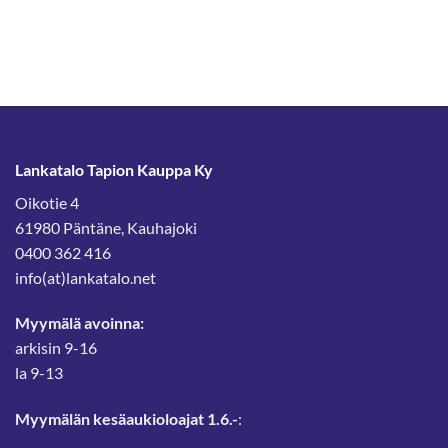
Lankatalo Tapion Kauppa Ky
Oikotie 4
61980 Päntäne, Kauhajoki
0400 362 416
info(at)lankatalo.net
Myymälä avoinna:
arkisin 9-16
la 9-13
Myymälän kesäaukioloajat 1.6.-
: