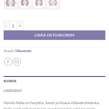
Novita Halla 100g määrä
LISÄÄ OSTOSKORIIN
Osasto:
Villasekoite
KUVAUS
LISÄTIEDOT
Novita Halla on harjattu, kevyt ja ilmava villasekoitelanka.
Halla sopii erityisen hyvin asustelangaksi sekä keveisiin