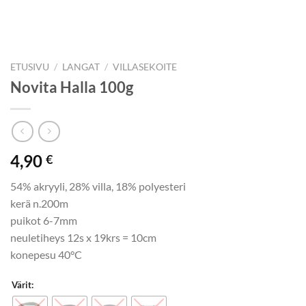
ETUSIVU
/
LANGAT
/
VILLASEKOITE
Novita Halla 100g
4,90
€
54% akryyli, 28% villa, 18% polyesteri
kerä n.200m
puikot 6-7mm
neuletiheys 12s x 19krs = 10cm
konepesu 40°C
Värit: