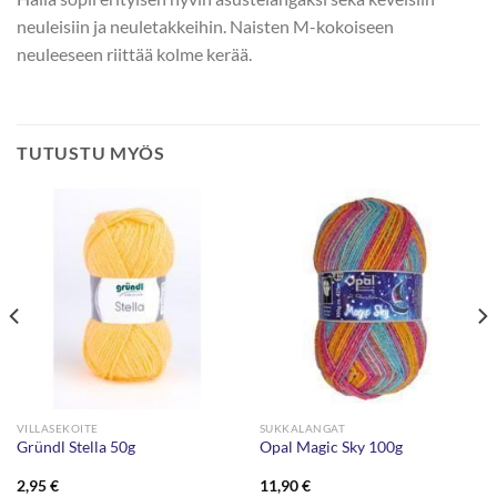
neuleisiin ja neuletakkeihin. Naisten M-kokoiseen
neuleeseen riittää kolme kerää.
TUTUSTU MYÖS
VILLASEKOITE
SUKKALANGAT
Gründl Stella 50g
Opal Magic Sky 100g
2,95
€
11,90
€