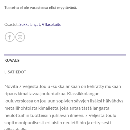
Tuotetta ei ole varastossa eikä myytävänä.
Osastot:
Sukkalangat
,
Villasekoite
KUVAUS
LISÄTIEDOT
Novita 7 Veljestä Joulu -sukkalankaan on kehrätty mukaan
ripaus kimaltavaa jouluntaikaa. Klassikkolangan
jouluversiossa on jouluun sopivien sävyjen lisäksi häivähdys
metallihohtoista kimalletta, joka antaa tästä langasta
neulottuihin tuotteisiin juhlavan ilmeen. 7 Veljestä Joulu
sopii monipuolisesti erilaisiin neuletöihin ja erityisesti
villasukkiin.