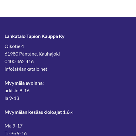
Lankatalo Tapion Kauppa Ky
Oikotie 4
61980 Päntäne, Kauhajoki
0400 362 416
info(at)lankatalo.net
Myymälä avoinna:
arkisin 9-16
la 9-13
Myymälän kesäaukioloajat 1.6.-
:
Ma 9-17
Ti-Pe 9-16