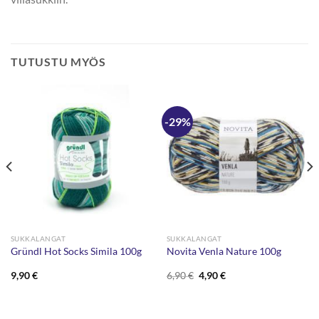
TUTUSTU MYÖS
-29%
SUKKALANGAT
SUKKALANGAT
Gründl Hot Socks Simila 100g
Novita Venla Nature 100g
Alkuperäinen
Nykyinen
9,90
€
6,90
€
4,90
€
hinta
hinta
oli:
on:
6,90 €.
4,90 €.