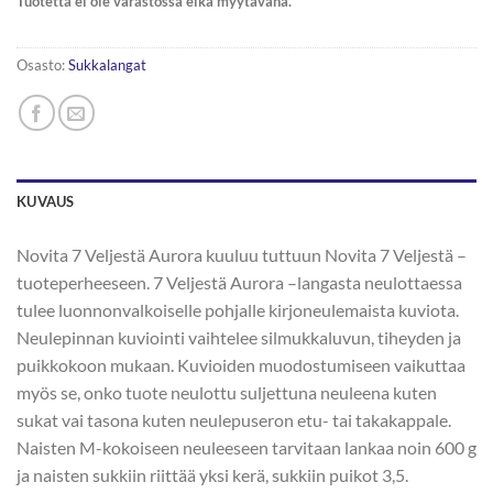
Tuotetta ei ole varastossa eikä myytävänä.
Osasto:
Sukkalangat
KUVAUS
Novita 7 Veljestä Aurora kuuluu tuttuun Novita 7 Veljestä –
tuoteperheeseen. 7 Veljestä Aurora –langasta neulottaessa
tulee luonnonvalkoiselle pohjalle kirjoneulemaista kuviota.
Neulepinnan kuviointi vaihtelee silmukkaluvun, tiheyden ja
puikkokoon mukaan. Kuvioiden muodostumiseen vaikuttaa
myös se, onko tuote neulottu suljettuna neuleena kuten
sukat vai tasona kuten neulepuseron etu- tai takakappale.
Naisten M-kokoiseen neuleeseen tarvitaan lankaa noin 600 g
ja naisten sukkiin riittää yksi kerä, sukkiin puikot 3,5.