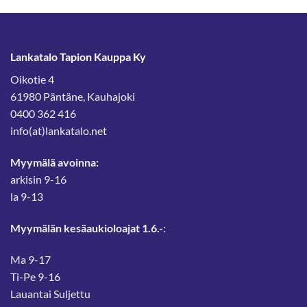
Lankatalo Tapion Kauppa Ky
Oikotie 4
61980 Päntäne, Kauhajoki
0400 362 416
info(at)lankatalo.net
Myymälä avoinna:
arkisin 9-16
la 9-13
Myymälän kesäaukioloajat 1.6.-
:
Ma 9-17
Ti-Pe 9-16
Lauantai Suljettu