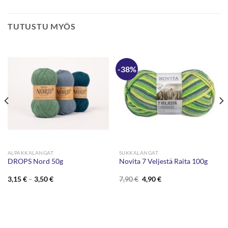
TUTUSTU MYÖS
-38%
ALPAKKALANGAT
SUKKALANGAT
DROPS Nord 50g
Novita 7 Veljestä Raita 100g
Hintaluokka:
Alkuperäinen
Nykyinen
3,15
€
–
3,50
€
7,90
€
4,90
€
3,15 €
hinta
hinta
-
oli:
on:
3,50 €
7,90 €.
4,90 €.